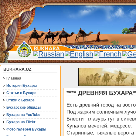
BUKHARA.UZ
Главная
История Бухары
**** ДРЕВНЯЯ БУХАРА**
Статьи о Бухаре
Стихи о Бухаре
Есть древний город на восто
Бухарские обряды
Под жарким солнечным луч
Бухара на YouTube
Блестит глазурь тут в синев
Бухара на Flickr
Купалов мечетей, медресе.
Фото галерея Бухары
Старинные, тяжелые ворота