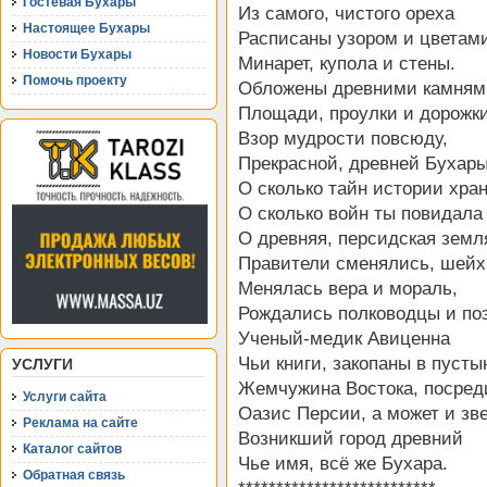
Гостевая Бухары
Из самого, чистого ореха
Настоящее Бухары
Расписаны узором и цветам
Новости Бухары
Минарет, купола и стены.
Помочь проекту
Обложены древними камням
Площади, проулки и дорожк
Взор мудрости повсюду,
Прекрасной, древней Бухары
О сколько тайн истории хра
О сколько войн ты повидала
О древняя, персидская земл
Правители сменялись, шейх
Менялась вера и мораль,
Рождались полководцы и по
Ученый-медик Авиценна
Чьи книги, закопаны в пусты
УСЛУГИ
Жемчужина Востока, посред
Услуги сайта
Оазис Персии, а может и зв
Реклама на сайте
Возникший город древний
Каталог сайтов
Чье имя, всё же Бухара.
Обратная связь