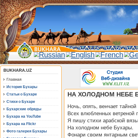
BUKHARA.UZ
Главная
История Бухары
НА ХОЛОДНОМ НЕБЕ 
Статьи о Бухаре
Стихи о Бухаре
Ночь, опять, венчает тайной
Бухарские обряды
Всех влюбленных ветреной 
Бухара на YouTube
Я пишу стихи арабской вяз
Бухара на Flickr
На холодном небе Бухары.
Фото галерея Бухары
Фонари своим янтарным све