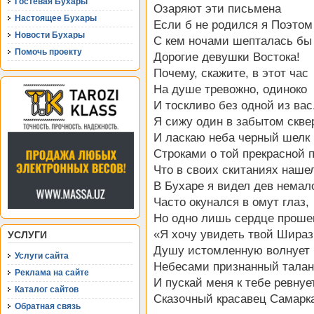
Гостевая Бухары
Озаряют эти письмена
Настоящее Бухары
Если б не родился я Поэтом
Новости Бухары
С кем ночами шепталась бы 
Помочь проекту
Дорогие девушки Востока!
Почему, скажите, в этот час
На душе тревожно, одиноко
И тоскливо без одной из вас
Я сижу один в забытом скве
И ласкаю неба черный шелк
Строками о той прекрасной 
Что в своих скитаниях наше
В Бухаре я видел дев немал
Часто окунался в омут глаз,
Но одно лишь сердце проше
«Я хочу увидеть твой Шираз
УСЛУГИ
Душу истомленную волнует
Услуги сайта
Небесами признанный талан
Реклама на сайте
И пускай меня к тебе ревнуе
Каталог сайтов
Сказочный красавец Самарк
Обратная связь