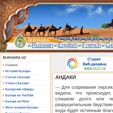
BUKHARA.UZ
Главная
История Бухары
АНДАКИ
Статьи о Бухаре
Стихи о Бухаре
— Для созревания персик
Бухарские обряды
видели, что происходит,
Бухара на YouTube
слишком долго или че
Бухара на Flickr
разрушительным бедствие
Фото галерея Бухары
вода будет истинным благ