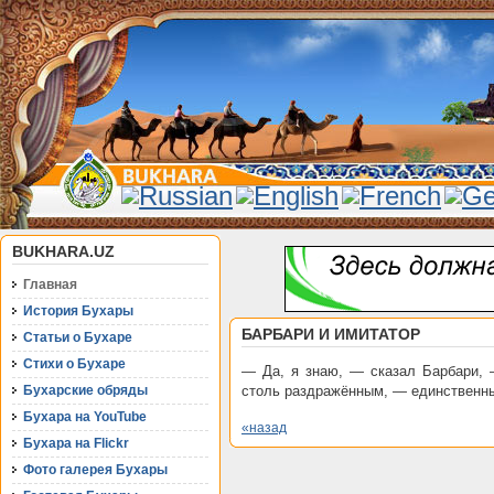
BUKHARA.UZ
Главная
История Бухары
БАРБАРИ И ИМИТАТОР
Статьи о Бухаре
Стихи о Бухаре
— Да, я знаю, — сказал Барбари, 
Бухарские обряды
столь раздражённым, — единственны
Бухара на YouTube
«назад
Бухара на Flickr
Фото галерея Бухары