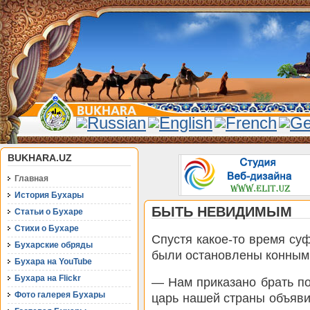
BUKHARA.UZ
Главная
История Бухары
БЫТЬ НЕВИДИМЫМ
Статьи о Бухаре
Стихи о Бухаре
Спустя какое-то время суф
Бухарские обряды
были остановлены конным 
Бухара на YouTube
Бухара на Flickr
— Нам приказано брать по
Фото галерея Бухары
царь нашей страны объяви