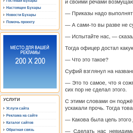
Гостевая Бухары
и своими речами возмущаю
Настоящее Бухары
— Приказы надо выполнять
Новости Бухары
Помочь проекту
— А сами-то вы разве не 
— Испытайте нас, — сказа
Тогда офицер достал какую
— Что это такое?
Суфий взглянул на названи
— Это то самое, что я сожг
сих пор не сделал этого.
УСЛУГИ
С этими словами он поджёг
ускакали прочь. Тогда тов
Услуги сайта
Реклама на сайте
— Какова была цель этого
Каталог сайтов
Обратная связь
— Сделать нас невидим