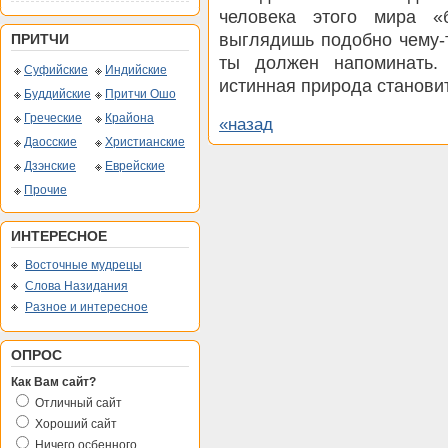
человека этого мира «
выглядишь подобно чему-то
ПРИТЧИ
ты должен напоминать.
Суфийские
Индийские
истинная природа станови
Буддийские
Притчи Ошо
Греческие
Крайона
«назад
Даосские
Христианские
Дзэнские
Еврейские
Прочие
ИНТЕРЕСНОЕ
Восточные мудрецы
Слова Назидания
Разное и интересное
ОПРОС
Как Вам сайт?
Отличный сайт
Хороший сайт
Ничего осбенного