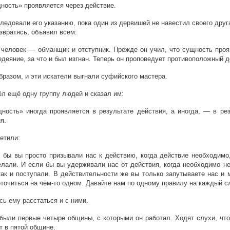
ость» проявляется через действие.
ледовали его указанию, пока один из дервишей не навестил своего друг
озвратясь, объявил всем:
человек — обманщик и отступник. Прежде он учил, что сущность проя
едеяние, за что и был изгнан. Теперь он проповедует противоположный д
бразом, и эти искатели выгнали суфийского мастера.
л ещё одну группу людей и сказал им:
ость» иногда проявляется в результате действия, а иногда, — в рез
я.
етили:
бы вы просто призывали нас к действию, когда действие необходимо
елали. И если бы вы удерживали нас от действия, когда необходимо н
ак и поступали. В действительности же вы только запутываете нас и 
точиться на чём-то одном. Давайте нам по одному правилу на каждый с
ь ему расстаться и с ними.
были первые четыре общины, с которыми он работал. Ходят слухи, что
т в пятой общине.