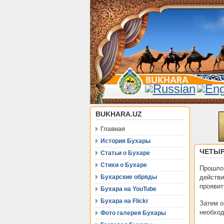
BUKHARA.UZ
Главная
История Бухары
ЧЕТЫ
Статьи о Бухаре
Стихи о Бухаре
Прошло 
Бухарские обряды
действи
проявит
Бухара на YouTube
Бухара на Flickr
Затем о
необход
Фото галерея Бухары