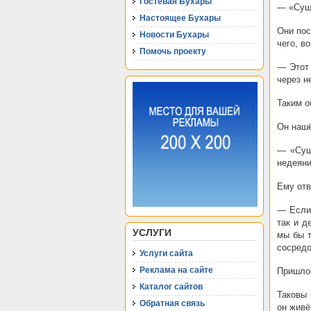
Гостевая Бухары
— «Сущн
Настоящее Бухары
Они пос
Новости Бухары
чего, в
Помочь проекту
— Этот 
через н
Таким о
Он нашё
— «Сущн
недеяни
Ему отв
— Если 
так и д
УСЛУГИ
мы бы т
сосредо
Услуги сайта
Реклама на сайте
Пришлос
Каталог сайтов
Таковы 
Обратная связь
он живё