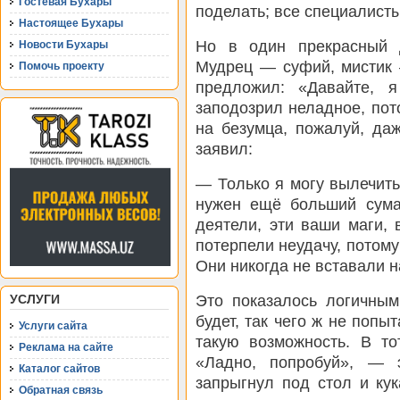
Гостевая Бухары
поделать; все специалист
Настоящее Бухары
Но в один прекрасный 
Новости Бухары
Мудрец — суфий, мистик 
Помочь проекту
предложил: «Давайте, 
заподозрил неладное, пот
на безумца, пожалуй, да
заявил:
— Только я могу вылечить
нужен ещё больший сума
деятели, эти ваши маги,
потерпели неудачу, потом
Они никогда не вставали на
Это показалось логичным
УСЛУГИ
будет, так чего ж не попы
Услуги сайта
такую возможность. В то
Реклама на сайте
«Ладно, попробуй», — 
Каталог сайтов
запрыгнул под стол и ку
Обратная связь