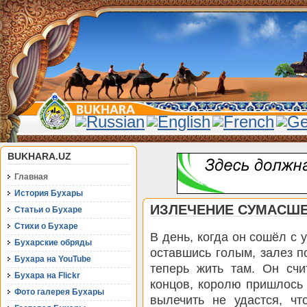
BUKHARA.UZ
Главная
История Бухары
ИЗЛЕЧЕНИЕ СУМАСШ
Статьи о Бухаре
Стихи о Бухаре
В день, когда он сошёл с 
Бухарские обряды
оставшись голым, залез п
Бухара на YouTube
теперь жить там. Он счи
Бухара на Flickr
концов, королю пришлось 
Фото галерея Бухары
вылечить не удастся, чт