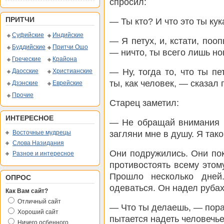
спросил:
ПРИТЧИ
— Ты кто? И что это ты ку
Суфийские
Индийские
— Я петух, и, кстати, поо
Буддийские
Притчи Ошо
— ничто, ты всего лишь но
Греческие
Крайона
— Ну, тогда то, что ты п
Даосские
Христианские
ты, как человек, — сказал 
Дзэнские
Еврейские
Прочие
Старец заметил:
ИНТЕРЕСНОЕ
— Не обращай внимания н
загляни мне в душу. Я такой
Восточные мудрецы
Слова Назидания
Они подружились. Они пок
Разное и интересное
противостоять всему это
Прошло несколько дней
ОПРОС
одеваться. Он надел рубах
Как Вам сайт?
Отличный сайт
— Что ты делаешь, — пораз
Хороший сайт
пытается надеть человечь
Ничего осбенного