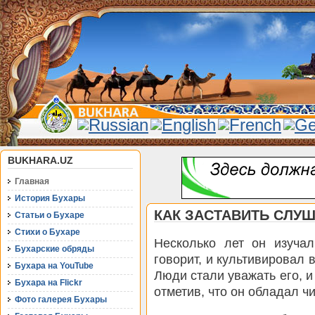
BUKHARA.UZ
Главная
История Бухары
КАК ЗАСТАВИТЬ СЛУШ
Статьи о Бухаре
Стихи о Бухаре
Несколько лет он изучал
Бухарские обряды
говорит, и культивировал 
Бухара на YouTube
Люди стали уважать его, и
Бухара на Flickr
отметив, что он обладал ч
Фото галерея Бухары