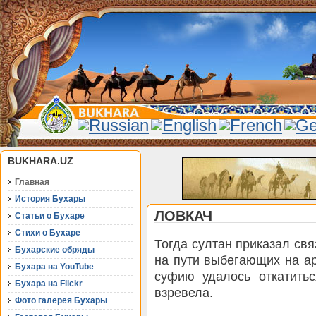
BUKHARA.UZ
Главная
История Бухары
ЛОВКАЧ
Статьи о Бухаре
Стихи о Бухаре
Тогда султан приказал свя
Бухарские обряды
на пути выбегающих на а
Бухара на YouTube
суфию удалось откатитьс
Бухара на Flickr
взревела.
Фото галерея Бухары