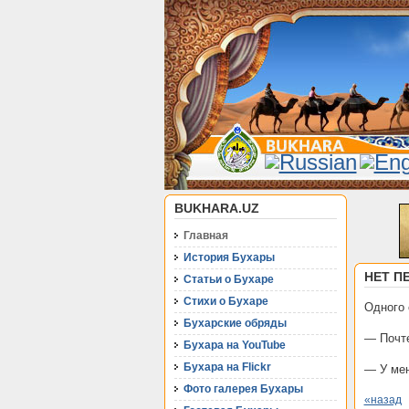
BUKHARA.UZ
Главная
История Бухары
НЕТ П
Статьи о Бухаре
Стихи о Бухаре
Одного 
Бухарские обряды
— Почте
Бухара на YouTube
Бухара на Flickr
— У мен
Фото галерея Бухары
«назад