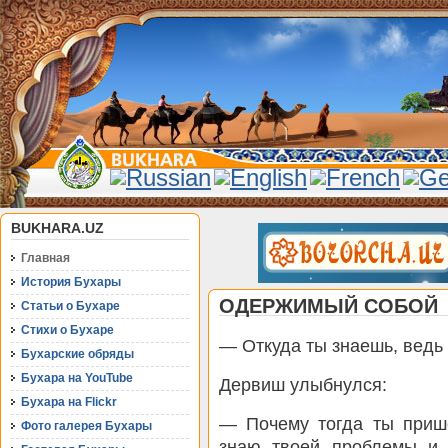
BUKHARA.UZ
Главная
История Бухары
ОДЕРЖИМЫЙ СОБОЙ
Статьи о Бухаре
Стихи о Бухаре
— Откуда ты знаешь, ведь
Бухарские обряды
Бухара на YouTube
Дервиш улыбнулся:
Бухара на Flickr
— Почему тогда ты пришё
Фото галерея Бухары
знаю твоей проблемы и 