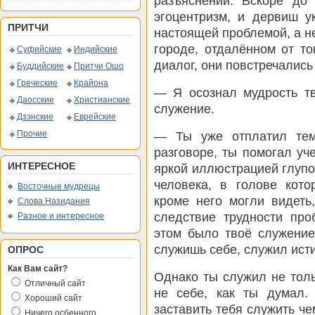
разъяснений. Вскоре до
эгоцентризм, и дервиш у
ПРИТЧИ
настоящей проблемой, а не
городе, отдалённом от т
Суфийские
Индийские
диалог, они повстречались
Буддийские
Притчи Ошо
Греческие
Крайона
— Я осознал мудрость тв
Даосские
Христианские
служение.
Дзэнские
Еврейские
Прочие
— Ты уже отплатил тем
разговоре, ты помогал уч
ИНТЕРЕСНОЕ
яркой иллюстрацией глупо
человека, в голове кото
Восточные мудрецы
кроме него могли видеть
Слова Назидания
следствие трудности про
Разное и интересное
этом было твоё служение
служишь себе, служил исти
ОПРОС
Как Вам сайт?
Однако ты служил не толь
Отличный сайт
не себе, как ты думал.
Хороший сайт
заставить тебя служить ч
Ничего осбенного