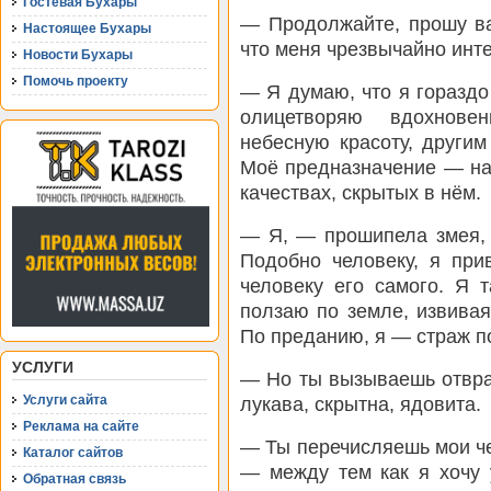
Гостевая Бухары
— Продолжайте, прошу ва
Настоящее Бухары
что меня чрезвычайно инте
Новости Бухары
Помочь проекту
— Я думаю, что я горазд
олицетворяю вдохновен
небесную красоту, други
Моё предназначение — на
качествах, скрытых в нём.
— Я, — прошипела змея, 
Подобно человеку, я при
человеку его самого. Я т
ползаю по земле, извивая
По преданию, я — страж п
УСЛУГИ
— Но ты вызываешь отвра
Услуги сайта
лукава, скрытна, ядовита.
Реклама на сайте
— Ты перечисляешь мои че
Каталог сайтов
— между тем как я хочу 
Обратная связь