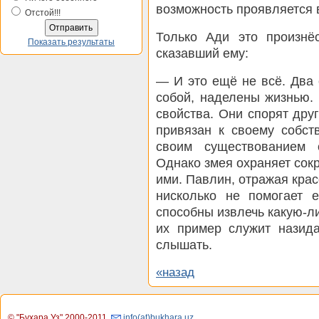
возможность проявляется 
Отстой!!!
Только Ади это произнёс
Показать результаты
сказавший ему:
— И это ещё не всё. Два
собой, наделены жизнью. 
свойства. Они спорят друг
привязан к своему собст
своим существованием 
Однако змея охраняет сок
ими. Павлин, отражая крас
нисколько не помогает 
способны извлечь какую-ли
их пример служит назида
слышать.
«назад
© "Бухара.Уз" 2000-2011
,
info(at)bukhara.uz