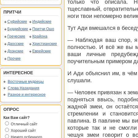
только что описала. 
тщеславный, отвратительн
ПРИТЧИ
ноги твои непомерно вели
Суфийские
Индийские
Тут Ади вмешался в бесед
Буддийские
Притчи Ошо
Греческие
Крайона
— Наблюдая ваш спор, я 
Даосские
Христианские
полностью. И всё же вы м
Дзэнские
Еврейские
ваши личные предубежд
Прочие
поучительным примером дл
И Ади объяснил им, в чём
ИНТЕРЕСНОЕ
слушали.
Восточные мудрецы
Слова Назидания
— Человек привязан к земл
Разное и интересное
подняться ввысь, подобн
жадной змеи, он остаётс
ОПРОС
стремлении и становитс
Как Вам сайт?
павлина. В павлине мы в
Отличный сайт
которые так и не смогли
Хороший сайт
чешуя змеи говорит о во
Ничего осбенного