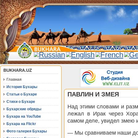
BUKHARA.UZ
Главная
История Бухары
ПАВЛИН И ЗМЕЯ
Статьи о Бухаре
Стихи о Бухаре
Над этими словами и раз
Бухарские обряды
лежал в Ирак через Хора
Бухара на YouTube
самом деле, увидел змею и
Бухара на Flickr
Фото галерея Бухары
— Мы сравниваем наши дос