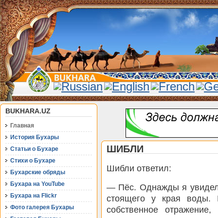
BUKHARA.UZ
Главная
История Бухары
ШИБЛИ
Статьи о Бухаре
Стихи о Бухаре
Шибли ответил:
Бухарские обряды
Бухара на YouTube
— Пёс. Однажды я увидел
Бухара на Flickr
стоящего у края воды. 
Фото галерея Бухары
собственное отражение, 