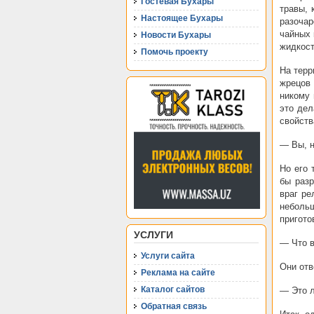
Гостевая Бухары
травы, 
Настоящее Бухары
разоча
чайных 
Новости Бухары
жидкост
Помочь проекту
На терр
жрецов
никому 
это дел
свойств
— Вы, н
Но его 
бы разр
враг ре
неболь
пригото
УСЛУГИ
— Что в
Услуги сайта
Они отв
Реклама на сайте
Каталог сайтов
— Это л
Обратная связь