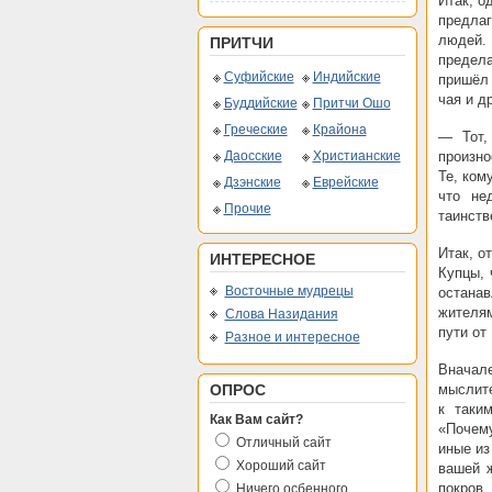
Итак, о
предлаг
людей. 
ПРИТЧИ
предела
Суфийские
Индийские
пришёл 
чая и д
Буддийские
Притчи Ошо
Греческие
Крайона
— Тот,
Даосские
Христианские
произно
Те, ком
Дзэнские
Еврейские
что не
Прочие
таинств
Итак, о
ИНТЕРЕСНОЕ
Купцы,
Восточные мудрецы
остана
жителям
Слова Назидания
пути от
Разное и интересное
Вначале
ОПРОС
мыслите
к таки
Как Вам сайт?
«Почему
Отличный сайт
иные из
Хороший сайт
вашей ж
покров
Ничего осбенного