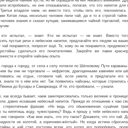
дни видели чайные кусты, но не обращали на них никакого внимания. Др
али испробовать, но они отказывались, полагая, что это напиток для
Третьи владели чаем, но вместо того, чтобы пить его, поклонялись 
ми Китая лишь несколько человек пили чай, да и то в строгой тайне.
человек знания и сказал купцам, занимавшимся чайной торговлей, лю
ругим:
 кто испытал, — знает. Кто не испытал — не знает. Вместо тог
сить пустые речи о небесном напитке, предлагайте его людям на ваши
у чай понравится, попросят ещё. Те, кому он не понравится, продемонс
достойны сделаться его почитателями. Закройте же лавки красно
енности и откройте чайханы опыта.
т города к городу, от села к селу потекли по Шёлковому Пути караваны
 чем бы они ни торговали — нефритом, драгоценными камнями или ш
вливаясь на отдых, готовили чай, если умели, и предлагали его 
, знали те о нём или нет. Так появились чайханы, которые строились
 Пекина до Бухары и Самарканда. И те, кто пробовали, — узнали.
, как всегда бывает, чаем заинтересовались только великие и прониц
ли, давно искавшие небесный напиток. Прежде их отношение к чаю св
м стереотипным фразам: «Но ведь это обыкновенная сушёная тра
 ты кипятишь воду, чужестранец? Ведь я прошу у тебя небесного напи
 них говорили: «Как мне знать, что это такое? Докажите, что это чай. Д
идкости не золотой, а коричнево-жёлтый». Но когда истина сбросила
 тайны и чай стал доступен всем, кто хотел его попробовать, рол