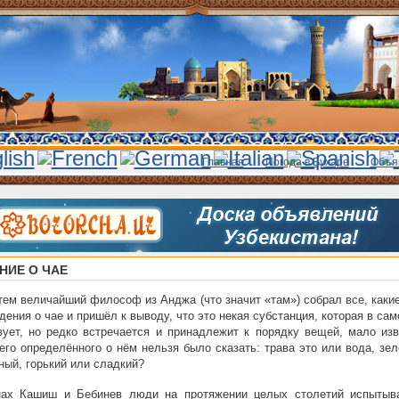
Главная
Погода в Бухаре
Объя
НИЕ О ЧАЕ
ем величайший философ из Анджа (что значит «там») собрал все, каки
едения о чае и пришёл к выводу, что это некая субстанция, которая в са
ует, но редко встречается и принадлежит к порядку вещей, мало изв
его определённого о нём нельзя было сказать: трава это или вода, зе
ный, горький или сладкий?
нах Кашиш и Бебинев люди на протяжении целых столетий испытыв