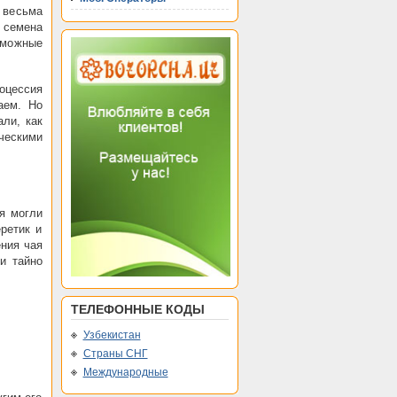
 весьма
 семена
зможные
роцессия
аем. Но
али, как
ческими
ия могли
ретик и
ения чая
и тайно
ТЕЛЕФОННЫЕ КОДЫ
Узбекистан
Страны СНГ
Международные