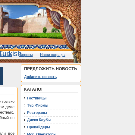
вления
Опросы
Наши награды
ПРЕДЛОЖИТЬ НОВОСТЬ
Добавить новость
КАТАЛОГ
Гостиницы
е только
Тур. Фирмы
мом деле
естных.
Рестораны
лёный он
Диско Клубы
Провайдеры
али все
Моб. Операторы