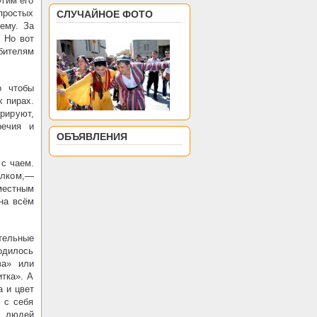
угим его
 простых
СЛУЧАЙНОЕ ФОТО
ему. За
 Но вот
бителям
о чтобы
х пирах.
трируют,
речия и
ОБЪЯВЛЕНИЯ
 с чаем.
ёлком,—
местным
 на всём
ательные
одилось
ва» или
тка». А
а и цвет
 с себя
и людей