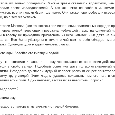
какие им только попадались. Многие травы оказались ядовитыми, чем
ровали своих исследователей. А так как никто не завёз в их земли
кустов, все их поиски были тщетными. Они также перепробовали всево
и, но с тем же успехом.
итории Мазхаба («сектантство») при исполнении религиозных обрядов п
 перед толпой верующих провозила небольшой ларь, наполненный ч
и в голову не приходило приготовить из него напиток. Они даже не зн
ается. Все были убеждены в том, что чай сам по себе обладает маги
ами. Однажды один мудрый человек сказал:
евежды! Залейте его кипящей водой!
тут же схватили и распяли, потому что согласно их вере такие действ
ушить свойства чая. Подобный совет мог дать только отъявленный е
лигии. Незадолго до гибели мудрый человек раскрыл секрет приготовл
шому кругу людей. Этим людям удалось сохранить немного чая, и он
вляли его и пили. Один человек, застав их за чаепитием, спросил:
ы делаете?
етили ему:
екарство, которым мы лечимся от одной болезни.