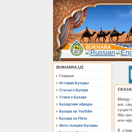
BUKHARA.UZ
Главная
История Бухары
СКАЗА
Статьи о Бухаре
Стихи о Бухаре
Между т
Бухарские обряды
мог, св
существ
Бухара на YouTube
Ибо нич
Бухара на Flickr
или чёр
Фото галерея Бухары
В стра