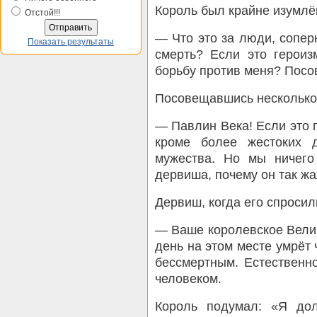
Король был крайне изумлён
Отстой!!!
— Что это за люди, сопер
Показать результаты
смерть? Если это героиз
борьбу против меня? Посов
Посовещавшись несколько 
— Павлин Века! Если это 
кроме более жестоких 
мужества. Но мы ничего
дервиша, почему он так жа
Дервиш, когда его спросил
— Ваше королевское Велич
день на этом месте умрёт ч
бессмертным. Естественно
человеком.
Король подумал: «Я дол