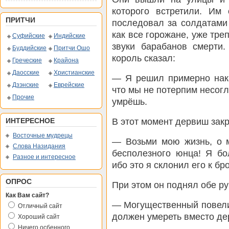
которого встретили. Им
ПРИТЧИ
последовал за солдатами 
как все горожане, уже тре
Суфийские
Индийские
звуки барабанов смерти.
Буддийские
Притчи Ошо
король сказал:
Греческие
Крайона
Даосские
Христианские
— Я решил примерно нака
Дзэнские
Еврейские
что мы не потерпим несогл
Прочие
умрёшь.
В этот момент дервиш зак
ИНТЕРЕСНОЕ
Восточные мудрецы
— Возьми мою жизнь, о м
Слова Назидания
бесполезного юнца! Я бо
Разное и интересное
ибо это я склонил его к б
ОПРОС
При этом он поднял обе ру
Как Вам сайт?
— Могущественный повелит
Отличный сайт
должен умереть вместо де
Хороший сайт
Ничего осбенного