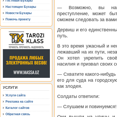
Гостевая Бухары
— Возможно, вы наме
Настоящее Бухары
преступление, может бы
Новости Бухары
сможем следовать за вами
Помочь проекту
Дервиш и его единственны
путь.
В это время ужасный и не
лежавший на их пути, неза
Он хотел укрепить сво
насилия и призвал своих с
— Схватите какого-нибудь 
его для суда на городску
как злодея.
УСЛУГИ
Услуги сайта
Солдаты ответили:
Реклама на сайте
— Слушаем и повинуемся!
Каталог сайтов
Обратная связь
Они вышли на улицы и с