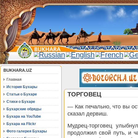
BUKHARA.UZ
Главная
История Бухары
ТОРГОВЕЦ
Статьи о Бухаре
Стихи о Бухаре
— Как печально, что вы о
Бухарские обряды
сказал дервиш.
Бухара на YouTube
Бухара на Flickr
Мудрец-торговец улыбнул
Фото галерея Бухары
продолжил свой путь, и ч