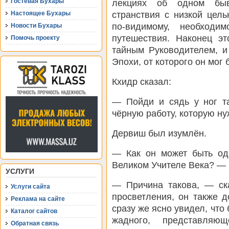
Гостевая Бухары
лекциях об одном быв
странствия с низкой цел
Настоящее Бухары
по-видимому, необходи
Новости Бухары
путешествия. Наконец эт
Помочь проекту
тайным Руководителем, и
Эпохи, от которого он мог
Кхидр сказал:
— Пойди и сядь у ног та
чёрную работу, которую ну
Дервиш был изумлён.
— Как он может быть од
Великом Учителе Века? — 
УСЛУГИ
— Причина такова, — ска
Услуги сайта
просветления, он также д
Реклама на сайте
сразу же ясно увидел, что
Каталог сайтов
жадного, представляющ
Обратная связь