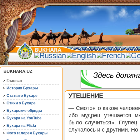
BUKHARA.UZ
Главная
История Бухары
УТЕШЕНИЕ
Статьи о Бухаре
Стихи о Бухаре
— Смотря о каком челове
Бухарские обряды
ибо мудрец утешается м
Бухара на YouTube
было случиться». Глупец
Бухара на Flickr
случалось и с другими. Но
Фото галерея Бухары