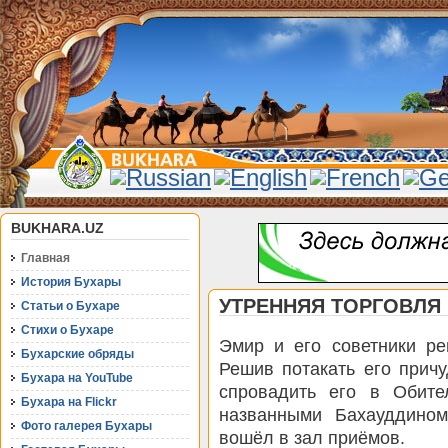
BUKHARA.UZ
Главная
История Бухары
УТРЕННЯЯ ТОРГОВЛЯ
Статьи о Бухаре
Стихи о Бухаре
Эмир и его советники ре
Бухарские обряды
Решив потакать его причу
Бухара на YouTube
спровадить его в Обите
Бухара на Flickr
названными Бахауддином
Фото галерея Бухары
вошёл в зал приёмов.