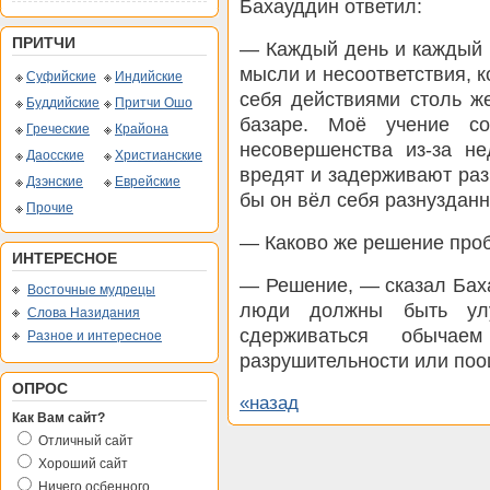
Бахауддин ответил:
ПРИТЧИ
— Каждый день и каждый 
мысли и несоответствия, к
Суфийские
Индийские
себя действиями столь ж
Буддийские
Притчи Ошо
базаре. Моё учение с
Греческие
Крайона
несовершенства из-за не
Даосские
Христианские
вредят и задерживают раз
Дзэнские
Еврейские
бы он вёл себя разнузданн
Прочие
— Каково же решение про
ИНТЕРЕСНОЕ
— Решение, — сказал Баха
Восточные мудрецы
люди должны быть улу
Слова Назидания
сдерживаться обыча
Разное и интересное
разрушительности или поо
ОПРОС
«назад
Как Вам сайт?
Отличный сайт
Хороший сайт
Ничего осбенного