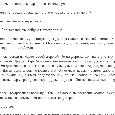
ва были переданы царю, и он воскликнул:
ли нет средства заставить этого певца спеть для меня!?
виш вышел вперёд и сказал:
Величество, мы пойдём к этому певцу.
елел принести ему простую одежду горожанина и переоблачился. В
м они отправились к певцу. Оказавшись у дома певца, они постучалис
аздался голос Дауда:
пою сегодня. Идите своей дорогой. Тогда дервиш сел на ступеньку 
ю песню Дауда. Царь был очарован мелодичным голосом дервиша и п
. Но дервиш нарочно в конце песни чуть-чуть сфальшивил, так, что царь
. Дауду захотелось поправить его. Он открыл дверь и запел. Царь и
и в изумлении, внимая сладкозвучному пению «соловья Сахили». Ког
л петь, царь преподнёс ему щедрый подарок. Затем, обратившись к д
овек мудрости! Я восхищён тем, как ловко ты заставил «соловья» сп
хотел бы назначить тебя советником при дворе.
ответил: