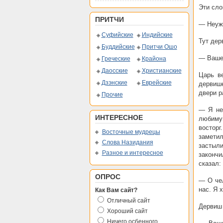
Эти сло
ПРИТЧИ
— Неуже
Суфийские
Индийские
Тут дер
Буддийские
Притчи Ошо
— Ваше 
Греческие
Крайона
Даосские
Христианские
Царь в
Дзэнские
Еврейские
дервише
двери р
Прочие
— Я не 
ИНТЕРЕСНОЕ
любиму
восторг
Восточные мудрецы
заметил
Слова Назидания
застыл
Разное и интересное
закончи
сказал:
ОПРОС
— О чел
нас. Я 
Как Вам сайт?
Отличный сайт
Дервиш 
Хороший сайт
Ничего осбенного