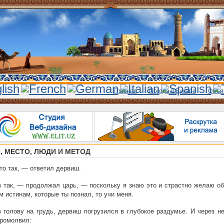
Главная
Погода в Бухаре
Объя
, МЕСТО, ЛЮДИ И МЕТОД
то так, — ответил дервиш.
 так, — продолжал царь, — поскольку я знаю это и страстно желаю об
м истинам, которые ты познал, то учи меня.
 голову на грудь, дервиш погрузился в глубокое раздумье. И через н
ромолвил: