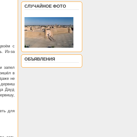
СЛУЧАЙНОЕ ФОТО
двоём с
ь. Из-за
ОБЪЯВЛЕНИЯ
и запел
ришёл в
 даже не
 дервиш
да Дауд
ервишу,
еть для