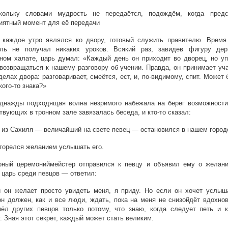
ольку словами мудрость не передаётся, подождём, когда предс
иятный момент для её передачи
 каждое утро являлся ко двору, готовый служить правителю. Время
ель не получал никаких уроков. Всякий раз, завидев фигуру де
ном халате, царь думал: «Каждый день он приходит во дворец, но уп
возвращаться к нашему разговору об учении. Правда, он принимает уч
делах двора: разговаривает, смеётся, ест, и, по-видимому, спит. Может 
кого-то знака?»
однажды подходящая волна незримого набежала на берег возможности
твующих в тронном зале завязалась беседа, и кто-то сказал:
из Сахиля — величайший на свете певец — остановился в нашем город
горелся желанием услышать его.
рный церемониймейстер отправился к певцу и объявил ему о желани
царь среди певцов — ответил:
 он желает просто увидеть меня, я приду. Но если он хочет услыш
он должен, как и все люди, ждать, пока на меня не снизойдёт вдохно
ёл других певцов только потому, что знаю, когда следует петь и к
. Зная этот секрет, каждый может стать великим.