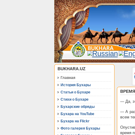
BUKHARA.UZ
Главная
История Бухары
ВРЕМЯ
Статьи о Бухаре
Стихи о Бухаре
— Да, э
Бухарские обряды
— А раз
Бухара на YouTube
всем те
Бухара на Flickr
Опустив
Фото галерея Бухары
время п