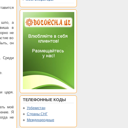
тавится
 шло, а
рвиша в
орно не
астие во
быть, он
. Среди
е.
и царя.
ТЕЛЕФОННЫЕ КОДЫ
ать моё
Узбекистан
вение. Я
Страны СНГ
огда не
Международные