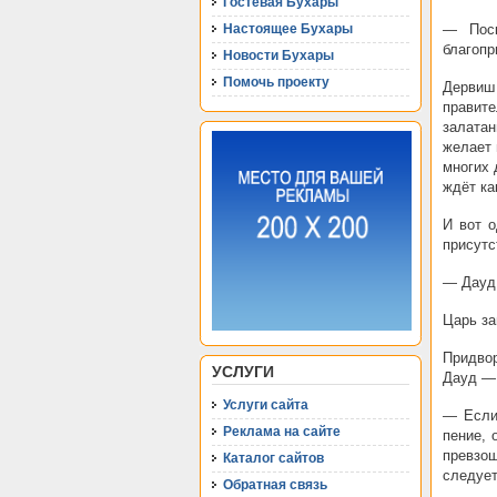
Гостевая Бухары
Настоящее Бухары
— Поск
благопр
Новости Бухары
Помочь проекту
Дервиш
правит
залатан
желает 
многих 
ждёт ка
И вот 
присутс
— Дауд 
Царь за
Придво
УСЛУГИ
Дауд — 
Услуги сайта
— Если
Реклама на сайте
пение, 
превзош
Каталог сайтов
следует
Обратная связь