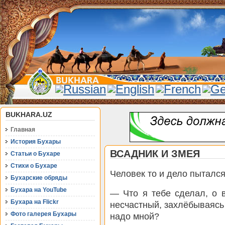
BUKHARA.UZ
Главная
История Бухары
ВСАДНИК И ЗМЕЯ
Статьи о Бухаре
Стихи о Бухаре
Человек то и дело пытался
Бухарские обряды
Бухара на YouTube
— Что я тебе сделал, о 
Бухара на Flickr
несчастный, захлёбываясь
Фото галерея Бухары
надо мной?