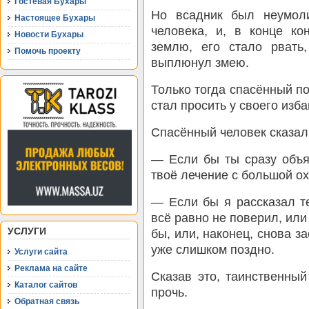
Гостевая Бухары
Но всадник был неумол
Настоящее Бухары
человека, и, в конце ко
Новости Бухары
землю, его стало рвать
Помочь проекту
выплюнул змею.
Только тогда спасённый по
стал просить у своего изб
Спасённый человек сказал
— Если бы ты сразу объя
твоё лечение с большой ох
— Если бы я рассказал т
всё равно не поверил, или
УСЛУГИ
бы, или, наконец, снова з
уже слишком поздно.
Услуги сайта
Реклама на сайте
Сказав это, таинственны
Каталог сайтов
прочь.
Обратная связь