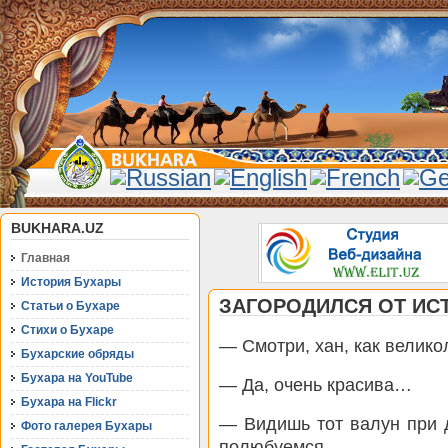
BUKHARA.UZ
Главная
История Бухары
ЗАГОРОДИЛСЯ ОТ ИС
Статьи о Бухаре
Стихи о Бухаре
— Смотри, хан, как велик
Бухарские обряды
Бухара на YouTube
— Да, очень красива…
Бухара на Flickr
— Видишь тот валун при д
Фото галерея Бухары
полюбуемся.