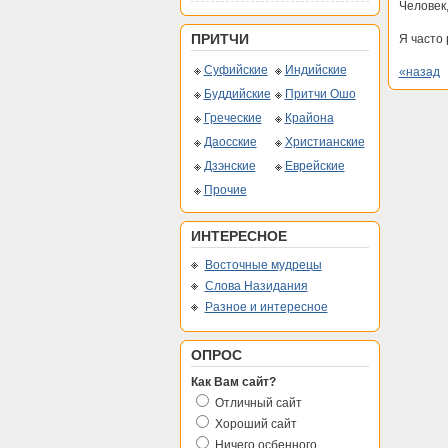
Человек,
ПРИТЧИ
Я часто 
Суфийские
Индийские
«назад
Буддийские
Притчи Ошо
Греческие
Крайона
Даосские
Христианские
Дзэнские
Еврейские
Прочие
ИНТЕРЕСНОЕ
Восточные мудрецы
Слова Назидания
Разное и интересное
ОПРОС
Как Вам сайт?
Отличный сайт
Хороший сайт
Ничего осбенного