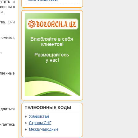
утить и
ренным в
и.
тва. Они
 оживет,
л.
ственные
ТЕЛЕФОННЫЕ КОДЫ
 длиться
Узбекистан
Страны СНГ
игаетесь
Международные