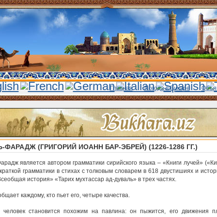
Главная
Погода в Бухаре
Объя
-ФАРАДЖ (ГРИГОРИЙ ИОАНН БАР-ЭБРЕЙ) (1226-1286 ГГ.)
Фарадж является автором грамматики сирийского языка – «Книги лучей» («Ки
 краткой грамматики в стихах с толковым словарем в 618 двустишиях и истор
сеобщая история» «Тарих мухтассар ад-дуваль» в трех частях.
бщает каждому, кто пьет его, четыре качества.
 человек становится похожим на павлина: он пыжится, его движения п