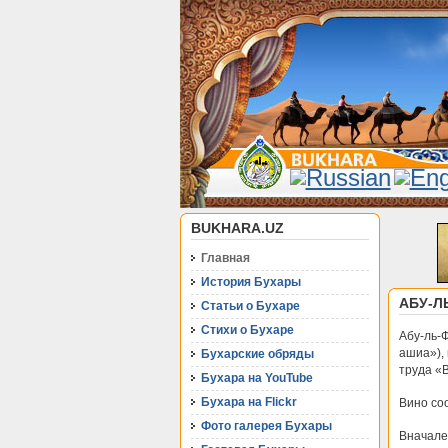
BUKHARA.UZ
Главная
История Бухары
АБУ-ЛЬ
Статьи о Бухаре
Стихи о Бухаре
Абу-ль-
ашиа»),
Бухарские обряды
труда «В
Бухара на YouTube
Бухара на Flickr
Вино соо
Фото галерея Бухары
Вначале