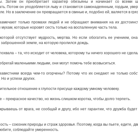
вы. Затем он приобретает характер обезьяны и начинает со всеми ш
ать. Потом он уподобляется льву и становится самонадеянным, гордым, уве
ле. Но в заключение он превращается в свинью и, подобно ей, валяется в гряз
замечают только промахи людей и не обращают внимания на их достоинс
мухам, которые норовят сесть только на воспаленную часть тела.
 которой отсутствует мудрость, мертва. Но если обогатить ее учением, она
 заброшенной земле, на которую пролился дождь.
охвала – та, что исходит от человека, которому ты ничего хорошего не сдела
ебрегай маленькими людьми, они могут помочь тебе возвыситься.
завистники всегда чем-то огорчены? Потому что их снедают не только соб
 Но и успехи других.
ительное отношение к глупости присуще каждому умному человеку.
 – прекрасное качество, но жизнь слишком коротка, чтобы долго терпеть.
скрываешь от врага, не сообщай и другу, ибо нет гарантии, что дружба будет
сть – союзник природы и страж здоровья. Поэтому, когда вы пьете, едите, дв
любите, соблюдайте умеренность.