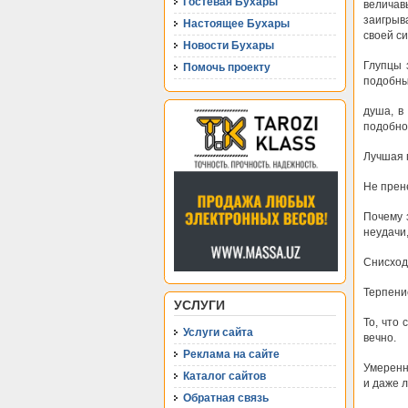
Гостевая Бухары
велича
заигрыв
Настоящее Бухары
своей си
Новости Бухары
Глупцы 
Помочь проекту
подобны 
душа, в
подобно
Лучшая п
Не прен
Почему 
неудачи,
Снисход
Терпение
УСЛУГИ
То, что 
Услуги сайта
вечно.
Реклама на сайте
Умеренно
Каталог сайтов
и даже 
Обратная связь