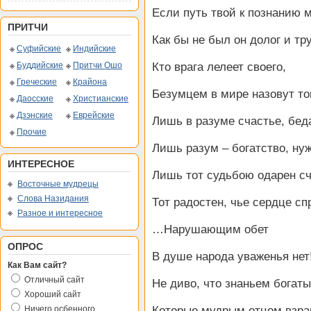
Если путь твой к познанию м
ПРИТЧИ
Как бы не был он долог и тр
Суфийские
Индийские
Буддийские
Притчи Ошо
Кто врага лелеет своего,
Греческие
Крайона
Безумцем в мире назовут то
Даосские
Христианские
Дзэнские
Еврейские
Лишь в разуме счастье, беда
Прочие
Лишь разум – богатство, нуж
ИНТЕРЕСНОЕ
Лишь тот судьбою одарен с
Восточные мудрецы
Слова Назидания
Тот радостен, чье сердце сп
Разное и интересное
…Нарушающим обет
ОПРОС
В душе народа уваженья нет
Как Вам сайт?
Отличный сайт
Не диво, что знаньем богат
Хороший сайт
Ничего осбенного
Которые мудрым отцом взр