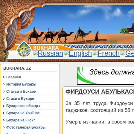
BUKHARA.UZ
Главная
История Бухары
ФИРДОУСИ АБУЛЬКАСИМ
Статьи о Бухаре
Стихи о Бухаре
За 35 лет труда Фирдоуси
Бухарские обряды
таджиков, состоящий из 55 
Бухара на YouTube
Бухара на Flickr
Умер в изгнании, в своем ро
Фото галерея Бухары