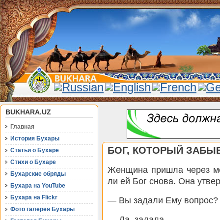
BUKHARA.UZ
Главная
История Бухары
БОГ, КОТОРЫЙ ЗАБЫВ
Статьи о Бухаре
Стихи о Бухаре
Женщина пришла через ме
Бухарские обряды
ли ей Бог снова. Она утве
Бухара на YouTube
Бухара на Flickr
— Вы задали Ему вопрос?
Фото галерея Бухары
— Да, задала.