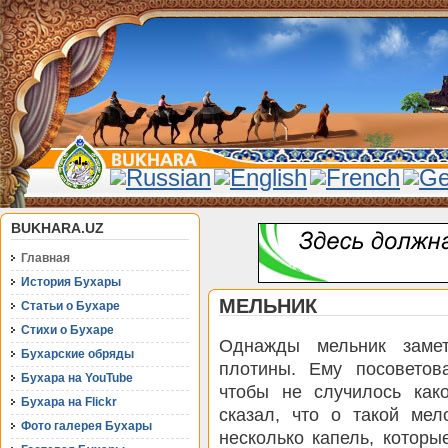
BUKHARA.UZ
Главная
История Бухары
МЕЛЬНИК
Статьи о Бухаре
Стихи о Бухаре
Однажды мельник заме
Бухарские обряды
плотины. Ему посоветов
Бухара на YouTube
чтобы не случилось как
Бухара на Flickr
сказал, что о такой мел
Фото галерея Бухары
несколько капель, которы