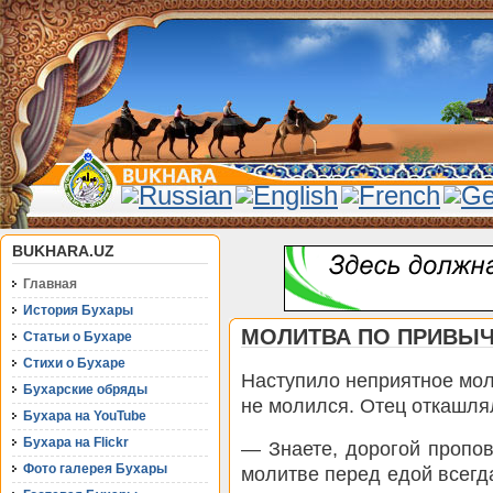
BUKHARA.UZ
Главная
История Бухары
МОЛИТВА ПО ПРИВЫ
Статьи о Бухаре
Стихи о Бухаре
Наступило неприятное молч
Бухарские обряды
не молился. Отец откашлял
Бухара на YouTube
Бухара на Flickr
— Знаете, дорогой пропов
Фото галерея Бухары
молитве перед едой всегд