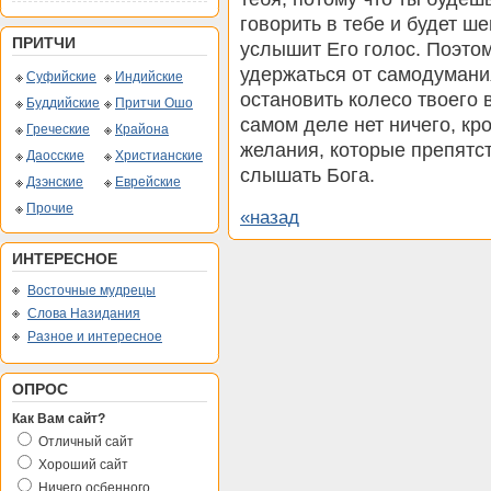
говорить в тебе и будет ше
ПРИТЧИ
услышит Его голос. Поэто
удержаться от самодумани
Суфийские
Индийские
остановить колесо твоего в
Буддийские
Притчи Ошо
самом деле нет ничего, кр
Греческие
Крайона
желания, которые препятст
Даосские
Христианские
слышать Бога.
Дзэнские
Еврейские
Прочие
«назад
ИНТЕРЕСНОЕ
Восточные мудрецы
Слова Назидания
Разное и интересное
ОПРОС
Как Вам сайт?
Отличный сайт
Хороший сайт
Ничего осбенного