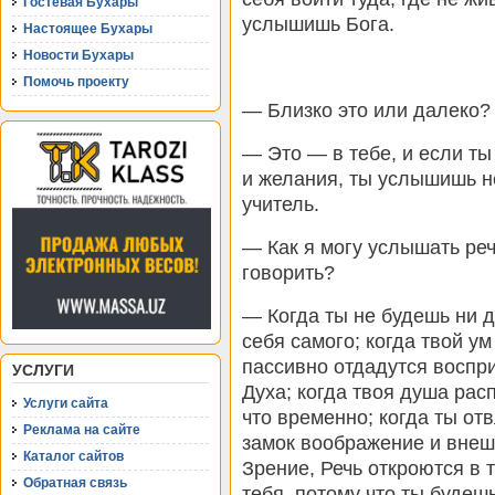
Гостевая Бухары
услышишь Бога.
Настоящее Бухары
Новости Бухары
Помочь проекту
— Близко это или далеко?
— Это — в тебе, и если т
и желания, ты услышишь н
учитель.
— Как я могу услышать речь
говорить?
— Когда ты не будешь ни д
себя самого; когда твой у
пассивно отдадутся воспр
УСЛУГИ
Духа; когда твоя душа рас
Услуги сайта
что временно; когда ты о
Реклама на сайте
замок воображение и внеш
Каталог сайтов
Зрение, Речь откроются в 
Обратная связь
тебя, потому что ты будешь