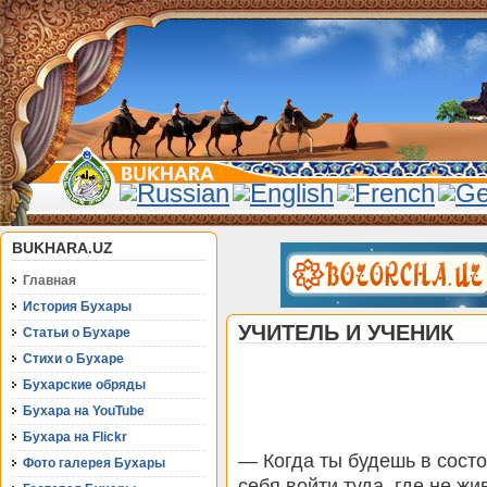
BUKHARA.UZ
Главная
История Бухары
УЧИТЕЛЬ И УЧЕНИК
Статьи о Бухаре
Стихи о Бухаре
Бухарские обряды
Бухара на YouTube
Бухара на Flickr
— Когда ты будешь в состо
Фото галерея Бухары
себя войти туда, где не ж