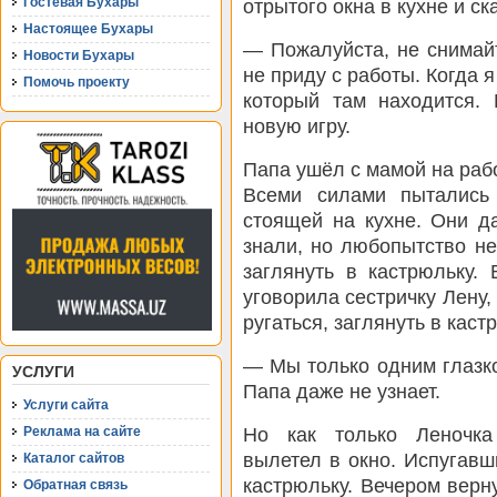
Гостевая Бухары
отрытого окна в кухне и ск
Настоящее Бухары
— Пожалуйста, не снимайт
Новости Бухары
не приду с работы. Когда я
Помочь проекту
который там находится.
новую игру.
Папа ушёл с мамой на рабо
Всеми силами пытались 
стоящей на кухне. Они д
знали, но любопытство н
заглянуть в кастрюльку.
уговорила сестричку Лену,
ругаться, заглянуть в каст
— Мы только одним глазко
УСЛУГИ
Папа даже не узнает.
Услуги сайта
Но как только Леночка
Реклама на сайте
вылетел в окно. Испугавш
Каталог сайтов
кастрюльку. Вечером верну
Обратная связь