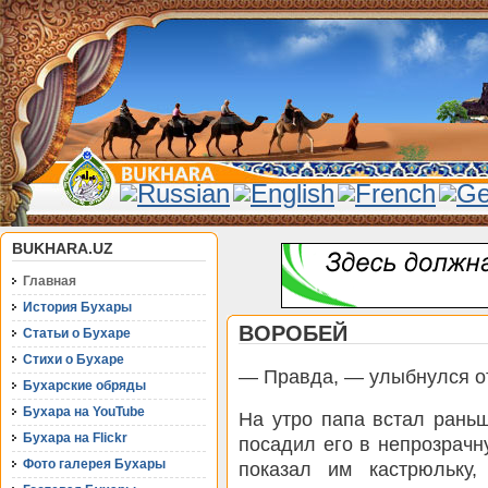
BUKHARA.UZ
Главная
История Бухары
ВОРОБЕЙ
Статьи о Бухаре
Стихи о Бухаре
— Правда, — улыбнулся от
Бухарские обряды
Бухара на YouTube
На утро папа встал рань
Бухара на Flickr
посадил его в непрозрачн
Фото галерея Бухары
показал им кастрюльку,