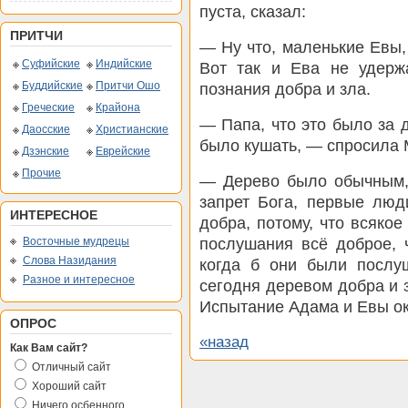
пуста, сказал:
ПРИТЧИ
— Ну что, маленькие Евы,
Суфийские
Индийские
Вот так и Ева не удерж
Буддийские
Притчи Ошо
познания добра и зла.
Греческие
Крайона
— Папа, что это было за д
Даосские
Христианские
было кушать, — спросила
Дзэнские
Еврейские
Прочие
— Дерево было обычным,
запрет Бога, первые люд
ИНТЕРЕСНОЕ
добра, потому, что всякое
послушания всё доброе, 
Восточные мудрецы
Слова Назидания
когда б они были послу
Разное и интересное
сегодня деревом добра и 
Испытание Адама и Евы ок
ОПРОС
«назад
Как Вам сайт?
Отличный сайт
Хороший сайт
Ничего осбенного