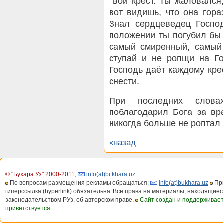
твой крест. Ты жаловался,
вот видишь, что она гора
Знал сердцеведец Господ
положении ты погубил бы 
самый смиренный, самый 
ступай и не ропщи на Г
Господь даёт каждому кре
снести.
При последних словах
поблагодарил Бога за вр
никогда больше не роптал 
«назад
© "Бухара.Уз" 2000-2011
,
info(at)bukhara.uz
По вопросам размещения рекламы обращаться:
info(at)bukhara.uz
При
гиперссылка (hyperlink) обязательна. Все права на материалы, находящиес
законодательством РУз, об авторском праве.
Сайт создан и поддерживае
приветствуется.