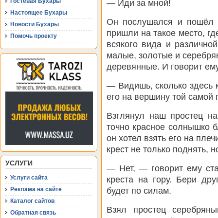
Гостевая Бухары
— Иди за мной!
Настоящее Бухары
Он послушался и пошёл з
Новости Бухары
пришли на такое место, г
Помочь проекту
всякого вида и различно
малые, золотые и серебря
деревянные. И говорит ему
— Видишь, сколько здесь 
его на вершину той самой 
Взглянул наш простец на
точно красное солнышко бл
он хотел взять его на плеч
крест не только поднять, н
УСЛУГИ
— Нет, — говорит ему ста
Услуги сайта
креста на гору. Бери др
будет по силам.
Реклама на сайте
Каталог сайтов
Взял простец серебряны
Обратная связь