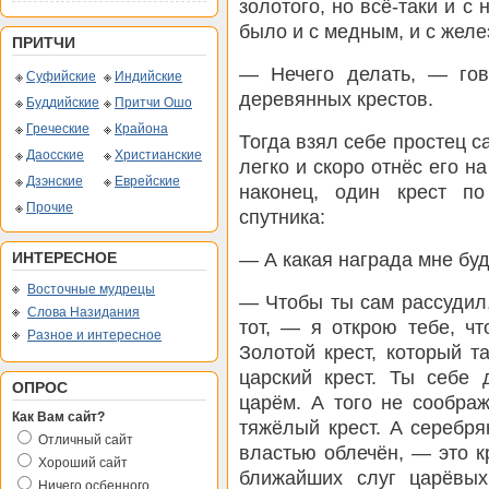
золотого, но всё-таки и с 
было и с медным, и с желе
ПРИТЧИ
— Нечего делать, — гов
Суфийские
Индийские
деревянных крестов.
Буддийские
Притчи Ошо
Греческие
Крайона
Тогда взял себе простец 
Даосские
Христианские
легко и скоро отнёс его на
Дзэнские
Еврейские
наконец, один крест п
Прочие
спутника:
— А какая награда мне буд
ИНТЕРЕСНОЕ
Восточные мудрецы
— Чтобы ты сам рассудил,
Слова Назидания
тот, — я открою тебе, чт
Разное и интересное
Золотой крест, который т
царский крест. Ты себе 
ОПРОС
царём. А того не сообра
Как Вам сайт?
тяжёлый крест. А серебря
Отличный сайт
властью облечён, — это к
Хороший сайт
ближайших слуг царёвых
Ничего осбенного