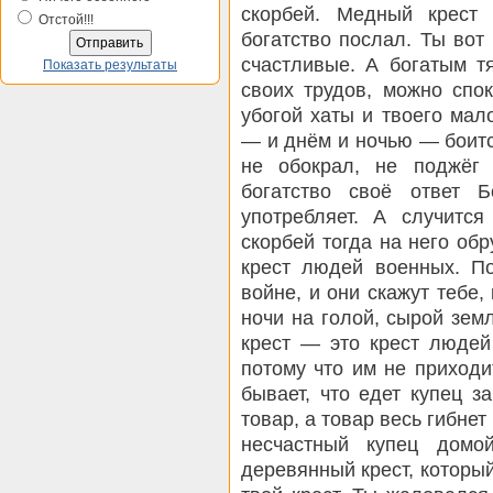
скорбей. Медный крест
Отстой!!!
богатство послал. Ты вот
счастливые. А богатым т
Показать результаты
своих трудов, можно спок
убогой хаты и твоего мал
— и днём и ночью — боится
не обокрал, не поджёг 
богатство своё ответ Б
употребляет. А случитс
скорбей тогда на него об
крест людей военных. По
войне, и они скажут тебе,
ночи на голой, сырой зем
крест — это крест людей
потому что им не приходи
бывает, что едет купец з
товар, а товар весь гибне
несчастный купец домо
деревянный крест, который 