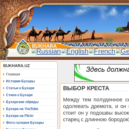
BUKHARA.UZ
Главная
История Бухары
ВЫБОР КРЕСТА
Статьи о Бухаре
Стихи о Бухаре
Между тем полуденное со
Бухарские обряды
одолевать дремота, и он 
Бухара на YouTube
стоит он у подошвы высок
Бухара на Flickr
старец с длинною бородою
Фото галерея Бухары