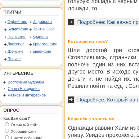
голубую лошадь с чёрным 
лошади, то…
ПРИТЧИ
Подробнее: Как важно п
Суфийские
Индийские
Буддийские
Притчи Ошо
Греческие
Крайона
Который из трёх?
Даосские
Христианские
Шли дорогой три стран
Дзэнские
Еврейские
Сговорившись, странники
Прочие
полночь один из них вст
другое место. В исходе с
ИНТЕРЕСНОЕ
деньги и, не найдя их, н
Восточные мудрецы
Решили пойти на суд к Сол
Слова Назидания
Разное и интересное
Подробнее: Который из 
ОПРОС
Как Вам сайт?
Кошелёк с золотыми
Отличный сайт
Однажды раввин Хаим из З
Хороший сайт
улицу. Увидев прохожего, 
Ничего осбенного