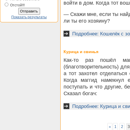
войти в дом. Когда тот во
Отстой!!!
— Скажи мне, если ты най
Показать результаты
ли ты его хозяину?
Подробнее: Кошелёк с з
Курица и свинья
Как-то раз пошёл ма
(благотворительность) для
а тот захотел отделаться
Когда маггид намекнул е
поступать и что другие, б
Сказал богач:
Подробнее: Курица и св
«
1
2
3