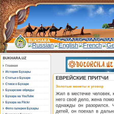
BUKHARA.UZ
Главная
История Бухары
ЕВРЕЙСКИЕ ПРИТЧИ
Статьи о Бухаре
Стихи о Бухаре
Золотые монеты и уговор
Бухарские обряды
Жил в местечке человек, 
Бухара на YouTube
него своё дело, жена помо
Бухара на Flickr
однажды он разорился. 
Фото галерея Бухары
детей, он поехал в дальн