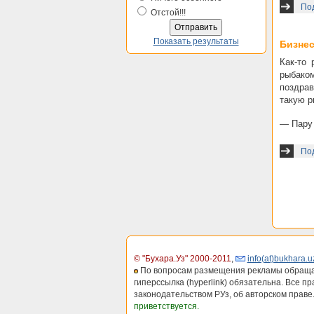
Под
Отстой!!!
Показать результаты
Бизнес
Как-то
рыбако
поздрав
такую р
— Пару 
Под
© "Бухара.Уз" 2000-2011
,
info(at)bukhara.u
По вопросам размещения рекламы обраща
гиперссылка (hyperlink) обязательна. Все п
законодательством РУз, об авторском праве
приветствуется.