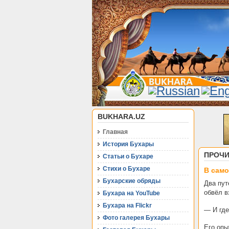
BUKHARA.UZ
Главная
История Бухары
ПРОЧИ
Статьи о Бухаре
Стихи о Бухаре
В само
Бухарские обряды
Два пут
обвёл в
Бухара на YouTube
Бухара на Flickr
— И где
Фото галерея Бухары
Его опы