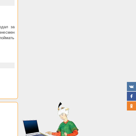
юдал за
знесмен
поймать