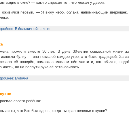
ам видно в окне? — как-то спросил тот, что лежал у двери.
 оживился первый. — Я вижу небо, облака, напоминающие зверюшек, 
леке.
робнее: В больничной палате
ка
жена прожили вместе 30 лет. В день 30-летия совместной жизни же
 испекла булку — она пекла её каждое утро, это было традицией. За з
резала её поперёк, намазала маслом обе части и, как обычно, пода
 часть, но на полпути рука её остановилась…
робнее: Булочка
 кухне
росила своего ребёнка:
ь ли ты, что Бог был здесь, когда ты крал печенье с кухни?