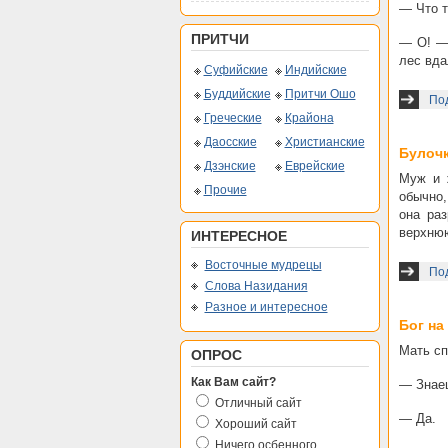
— Что т
ПРИТЧИ
— О! —
лес вда
Суфийские
Индийские
Буддийские
Притчи Ошо
Под
Греческие
Крайона
Даосские
Христианские
Булоч
Дзэнские
Еврейские
Муж и 
Прочие
обычно,
она раз
верхнюю
ИНТЕРЕСНОЕ
Восточные мудрецы
Под
Слова Назидания
Разное и интересное
Бог на
Мать сп
ОПРОС
Как Вам сайт?
— Знаеш
Отличный сайт
— Да.
Хороший сайт
Ничего осбенного