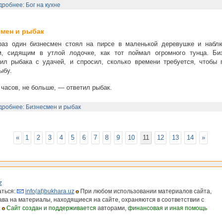
робнее: Бог на кухне
мен и рыбак
 раз один бизнесмен стоял на пирсе в маленькой деревушке и набл
м, сидящим в утлой лодочке, как тот поймал огромного тунца. Би
ил рыбака с удачей, и спросил, сколько времени требуется, чтобы 
ыбу.
часов, не больше, — ответил рыбак.
робнее: Бизнесмен и рыбак
«
1
2
3
4
5
6
7
8
9
10
11
12
13
14
»
z
ться:
info(at)bukhara.uz
При любом использовании материалов сайта,
рава на материалы, находящиеся на сайте, охраняются в соответствии с
.
Сайт создан и поддерживается
авторами,
финансовая и иная помощь