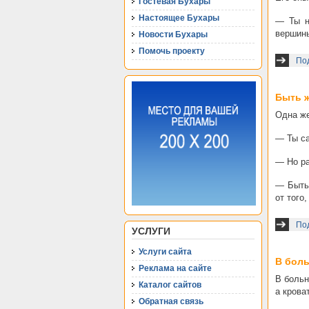
Гостевая Бухары
Настоящее Бухары
— Ты н
вершины
Новости Бухары
Помочь проекту
Под
Быть 
Одна же
— Ты са
— Но ра
— Быть 
от того
По
УСЛУГИ
Услуги сайта
В боль
Реклама на сайте
В больн
Каталог сайтов
а крова
Обратная связь