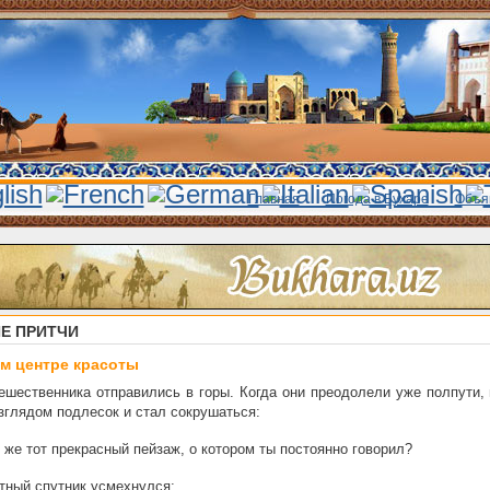
Главная
Погода в Бухаре
Объя
Е ПРИТЧИ
м центре красоты
ешественника отправились в горы. Когда они преодолели уже полпути,
зглядом подлесок и стал сокрушаться:
 же тот прекрасный пейзаж, о котором ты постоянно говорил?
тный спутник усмехнулся: