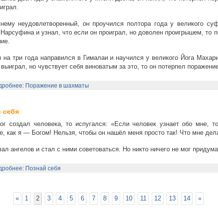
играл.
нему неудовлетворенный, он проучился полтора года у великого суф
 Нарсуфина и узнал, что если он проиграл, но доволен проигрышем, то 
ие.
н на три года направился в Гималаи и научился у великого Йога Махар
 выиграл, но чувствует себя виноватым за это, то он потерпел поражение
дробнее: Поражение в шахматы
 себя
ог создал человека, то испугался: «Если человек узнает обо мне, то
е, как я — Богом! Нельзя, чтобы он нашёл меня просто так! Что мне дел
вал ангелов и стал с ними советоваться. Но никто ничего не мог придума
дробнее: Познай себя
«
1
2
3
4
5
6
7
8
9
10
11
12
13
14
»