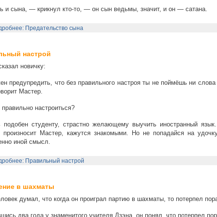
 и сына, — крикнул кто-то, — он сын ведьмы, значит, и он — сатана.
дробнее: Предательство сына
льный настрой
сказал новичку:
н предупредить, что без правильного настроя ты не поймёшь ни слова 
оворит Мастер.
 правильно настроиться?
 подобен студенту, страстно желающему выучить иностранный язык.
 произносит Мастер, кажутся знакомыми. Но не попадайся на удочку
нно иной смысл.
дробнее: Правильный настрой
ение в шахматы
ловек думал, что когда он проиграл партию в шахматы, то потерпел пор
шись два года у знаменитого учителя Дзэна, он понял, что потерпел по