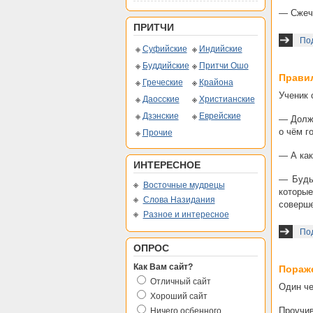
— Сжечь
ПРИТЧИ
По
Суфийские
Индийские
Буддийские
Притчи Ошо
Прави
Греческие
Крайона
Ученик 
Даосские
Христианские
Дзэнские
Еврейские
— Долже
о чём г
Прочие
— А как
ИНТЕРЕСНОЕ
— Будь
Восточные мудрецы
которые
Слова Назидания
соверше
Разное и интересное
По
ОПРОС
Как Вам сайт?
Пораж
Отличный сайт
Один че
Хороший сайт
Проучив
Ничего осбенного