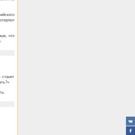
ийского
потерпел
иши, что
.
 станет
ать?»
ть.