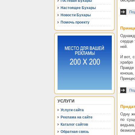
бескрай
Гостевая Бухары
Настоящее Бухары
Под
Новости Бухары
Помочь проекту
Принц
Однажд
сердце 
ней.
И вот, 
храбро 
Правде 
юноша,
Принце
По
УСЛУГИ
Преда
Услуги сайта
Одну же
Реклама на сайте
по сущ
Каталог сайтов
ведьма.
безмолв
Обратная связь