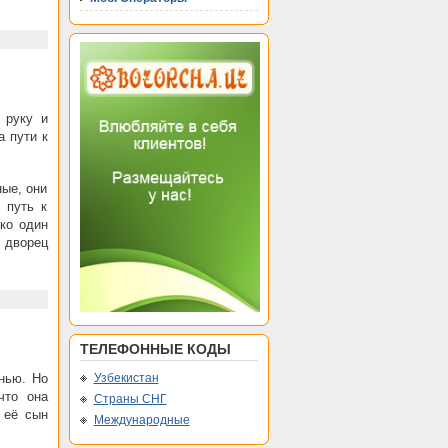
 руку и
а пути к
ные, они
 путь к
ько один
 дворец
ТЕЛЕФОННЫЕ КОДЫ
нью. Но
Узбекистан
что она
Страны СНГ
 её сын
Международные