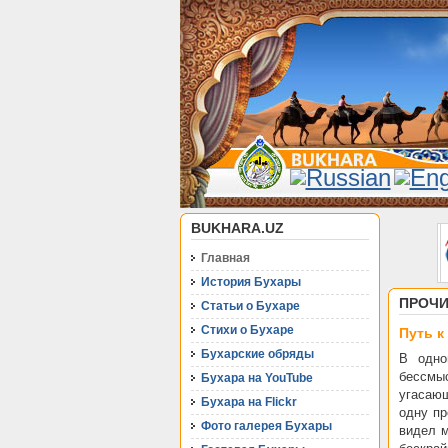
BUKHARA.UZ
Главная
История Бухары
ПРОЧИ
Статьи о Бухаре
Стихи о Бухаре
Путь к
Бухарские обряды
В одно
бессмы
Бухара на YouTube
угасающ
Бухара на Flickr
одну пр
Фото галерея Бухары
видел м