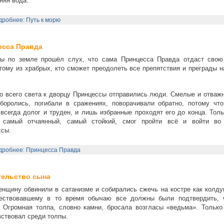
няя вода.
робнее: Путь к морю
есса Правда
ы по земле прошёл слух, что сама Принцесса Правда отдаст свою
тому из храбрых, кто сможет преодолеть все препятствия и преграды н
со всего света к дворцу Принцессы отправились люди. Смелые и отваж
боролись, погибали в сражениях, поворачивали обратно, потому что
всегда долог и труден, и лишь избранные проходят его до конца. Тол
 самый отчаянный, самый стойкий, смог пройти всё и войти во
ссы.
дробнее: Принцесса Правда
тельство сына
нщину обвинили в сатанизме и собирались сжечь на костре как колду
ествовавшему в то время обычаю все должны были подтвердить, 
 Огромная толпа, словно камни, бросала возгласы «ведьма». Только
ствовал среди толпы.