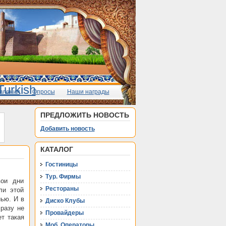
вления
Опросы
Наши награды
ПРЕДЛОЖИТЬ НОВОСТЬ
Добавить новость
КАТАЛОГ
Гостиницы
Тур. Фирмы
вои дни
Рестораны
ли этой
ью. И в
Диско Клубы
разу не
Провайдеры
ет такая
Моб. Операторы