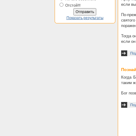
если вы
Отстой!!!
По-преж
Показать результаты
святого
поражен
Тогда о
если он
По
Познай
Когда Б
таким ж
Бог поз
По