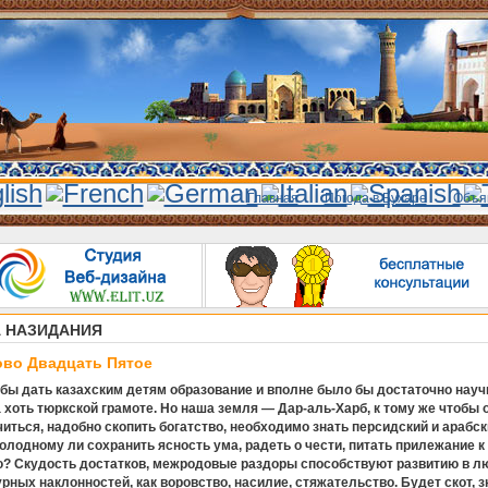
Главная
Погода в Бухаре
Объя
 НАЗИДАНИЯ
ово Двадцать Пятое
бы дать казахским детям образование и вполне было бы достаточно науч
 хоть тюркской грамоте. Но наша земля — Дар-аль-Харб, к тому же чтобы 
читься, надобно скопить богатство, необходимо знать персидский и арабск
Голодному ли сохранить ясность ума, радеть о чести, питать прилежание к
? Скудость достатков, межродовые раздоры способствуют развитию в л
урных наклонностей, как воровство, насилие, стяжательство. Будет скот, з