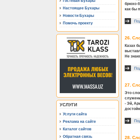
Гостевая Бухары
брюхо б
Настоящее Бухары
как бы 
Новости Бухары
Под
Помочь проекту
26. Сл
Казах б
выставл
Не знаю
Под
27. Сл
Это сло
служени
- Эй, А
УСЛУГИ
достой
Услуги сайта
Под
Реклама на сайте
Каталог сайтов
Обратная связь
28. Сл