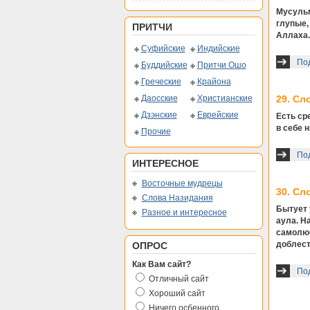
Мусульм
глупые, 
ПРИТЧИ
Аллаха.
Суфийские
Индийские
Под
Буддийские
Притчи Ошо
Греческие
Крайона
Даосские
Христианские
29. Сл
Дзэнские
Еврейские
Есть ср
в себе 
Прочие
Под
ИНТЕРЕСНОЕ
Восточные мудрецы
30. Сл
Слова Назидания
Бытует 
Разное и интересное
аула. На
самолюб
доблест
ОПРОС
Как Вам сайт?
Под
Отличный сайт
Хороший сайт
Ничего осбенного