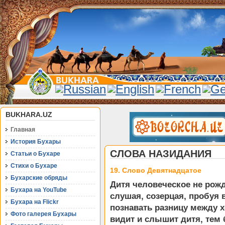
BUKHARA.UZ
Главная
История Бухары
СЛОВА НАЗИДАНИЯ
Статьи о Бухаре
Стихи о Бухаре
19. Слово Девятнадцатое
Бухарские обряды
Дитя человеческое не рожд
Бухара на YouTube
слушая, созерцая, пробуя в
Бухара на Flickr
познавать разницу между 
Фото галерея Бухары
видит и слышит дитя, тем