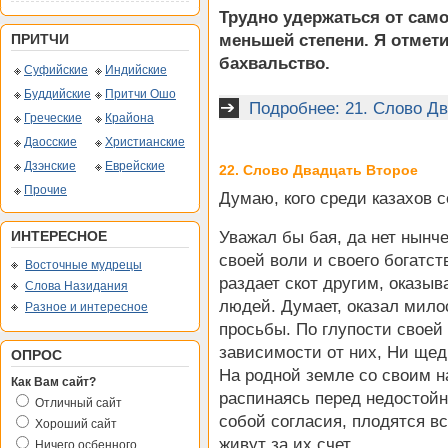
Трудно удержаться от сам
ПРИТЧИ
меньшей степени. Я отмети
бахвальство.
Суфийские
Индийские
Буддийские
Притчи Ошо
Подробнее: 21. Слово Д
Греческие
Крайона
Даосские
Христианские
Дзэнские
Еврейские
22. Слово Двадцать Второе
Прочие
Думаю, кого среди казахов 
ИНТЕРЕСНОЕ
Уважал бы бая, да нет нынче 
своей воли и своего богатст
Восточные мудрецы
раздает скот другим, оказыв
Слова Назидания
людей. Думает, оказал мило
Разное и интересное
просьбы. По глупости своей 
зависимости от них, Ни щед
ОПРОС
На родной земле со своим н
Как Вам сайт?
распинаясь перед недостойн
Отличный сайт
собой согласия, плодятся в
Хороший сайт
живут за их счет.
Ничего осбенного