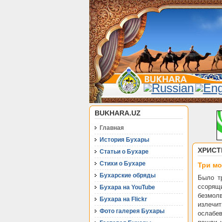
BUKHARA.UZ
Главная
История Бухары
ХРИСТ
Статьи о Бухаре
Стихи о Бухаре
Три мо
Бухарские обряды
Было т
ссорящ
Бухара на YouTube
безмолв
Бухара на Flickr
излечи
Фото галерея Бухары
ослабе