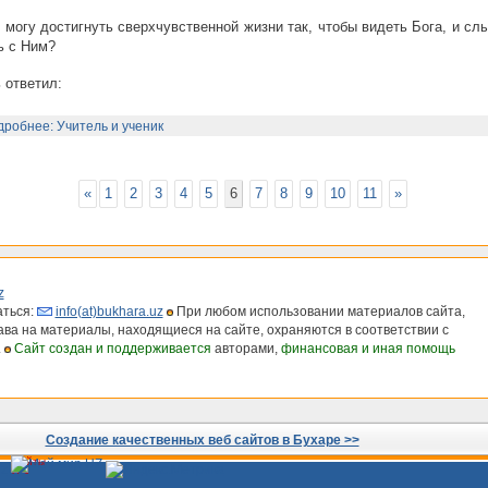
 могу достигнуть сверхчувственной жизни так, чтобы видеть Бога, и сл
ь с Ним?
 ответил:
робнее: Учитель и ученик
«
1
2
3
4
5
6
7
8
9
10
11
»
z
ться:
info(at)bukhara.uz
При любом использовании материалов сайта,
рава на материалы, находящиеся на сайте, охраняются в соответствии с
.
Сайт создан и поддерживается
авторами,
финансовая и иная помощь
Создание качественных веб сайтов в Бухаре >>
Сайты
Узбекистана