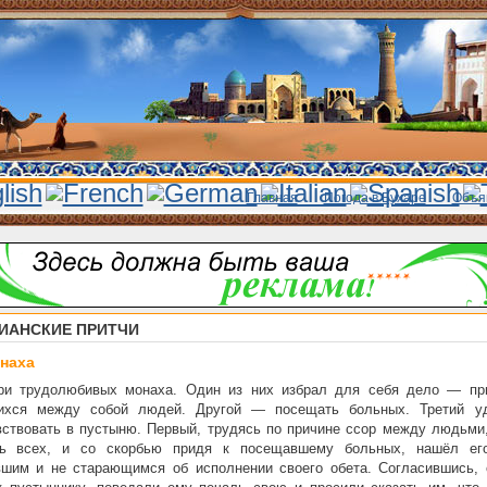
Главная
Погода в Бухаре
Объя
ИАНСКИЕ ПРИТЧИ
наха
ри трудолюбивых монаха. Один из них избрал для себя дело — пр
ихся между собой людей. Другой — посещать больных. Третий у
ствовать в пустыню. Первый, трудясь по причине ссор между людьми,
ть всех, и со скорбью придя к посещавшему больных, нашёл ег
вшим и не старающимся об исполнении своего обета. Согласившись, 