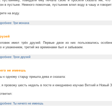
 пустыннику, поведали ему печаль свою и просили сказать им, что 
он в пустыне. Немного помолчав, пустынник влил воду в чашу и говорит
ите на воду.
робнее: Три монаха
рузей
еловек имел трёх друзей. Первые двое из них пользовались особен
 и уважением, третий же временами был и забываем.
робнее: Трое друзей
его не имеешь
 к одному старцу пришла дева и сказала:
 я провожу шесть недель в посте и ежедневно изучаю Ветхий и Новый З
ответил:
робнее: Ты ничего не имеешь