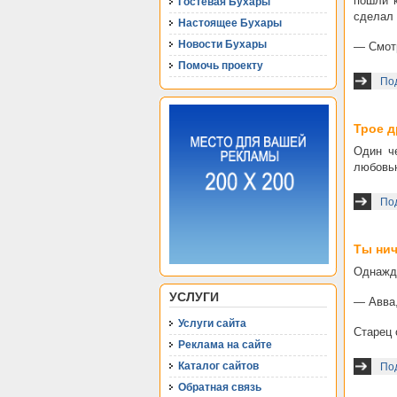
пошли к
Гостевая Бухары
сделал 
Настоящее Бухары
Новости Бухары
— Смотр
Помочь проекту
Под
Трое д
Один ч
любовью
Под
Ты нич
Однажды
УСЛУГИ
— Авва,
Услуги сайта
Старец 
Реклама на сайте
Каталог сайтов
Под
Обратная связь