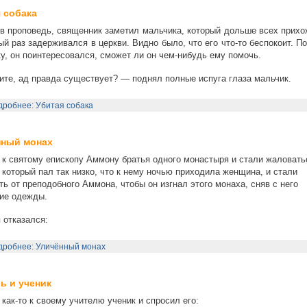
 собака
в проповедь, священник заметил мальчика, который дольше всех прихо
ый раз задерживался в церкви. Видно было, что его что-то беспокоит. П
у, он поинтересовался, сможет ли он чем-нибудь ему помочь.
те, ад правда существует? — поднял полные испуга глаза мальчик.
робнее: Убитая собака
нный монах
к святому епископу Аммону братья одного монастыря и стали жаловать
 который пал так низко, что к нему ночью приходила женщина, и стали
ть от преподобного Аммона, чтобы он изгнал этого монаха, сняв с него
ие одежды.
 отказался:
дробнее: Уличённый монах
ь и ученик
как-то к своему учителю ученик и спросил его: