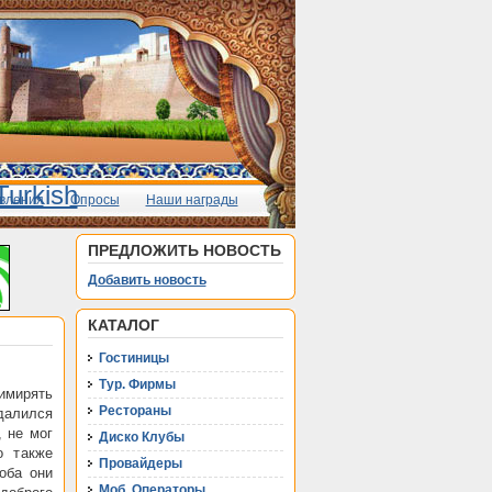
вления
Опросы
Наши награды
ПРЕДЛОЖИТЬ НОВОСТЬ
Добавить новость
КАТАЛОГ
Гостиницы
Тур. Фирмы
имирять
Рестораны
далился
 не мог
Диско Клубы
о также
Провайдеры
оба они
Моб. Операторы