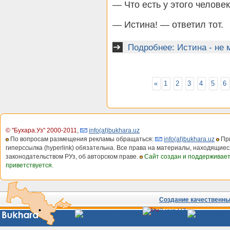
— Что есть у этого челове
— Истина! — ответил тот.
Подробнее: Истина - не 
«
1
2
3
4
5
6
© "Бухара.Уз" 2000-2011
,
info(at)bukhara.uz
По вопросам размещения рекламы обращаться:
info(at)bukhara.uz
При
гиперссылка (hyperlink) обязательна. Все права на материалы, находящиес
законодательством РУз, об авторском праве.
Сайт создан и поддерживае
приветствуется.
Создание качественных
Сайты
Узбекистана