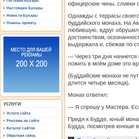
Гостевая Бухары
офицерские чины, сливки 
Настоящее Бухары
Однажды с террасы своего
Новости Бухары
буддийского монаха. На Ам
Помочь проекту
любившую, вдруг обрушил
достоинством, осознанност
выдержала и, сбежав по ст
— Через три дня начнется 
пожить в моём доме это вр
(Буддийские монахи не пут
длится четыре месяца).
Монах ответил:
УСЛУГИ
— Я спрошу у Мастера. Есл
Услуги сайта
Придя к Будде, юный мона
Реклама на сайте
Будда, посмотрев юноше в 
Каталог сайтов
Обратная связь