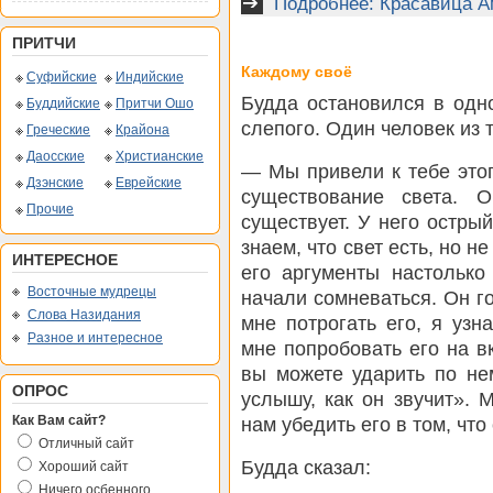
Подробнее: Красавица 
ПРИТЧИ
Каждому своё
Суфийские
Индийские
Будда остановился в одн
Буддийские
Притчи Ошо
слепого. Один человек из 
Греческие
Крайона
Даосские
Христианские
— Мы привели к тебе этог
Дзэнские
Еврейские
существование света. 
Прочие
существует. У него остры
знаем, что свет есть, но н
ИНТЕРЕСНОЕ
его аргументы настолько
Восточные мудрецы
начали сомневаться. Он го
Слова Назидания
мне потрогать его, я уз
Разное и интересное
мне попробовать его на в
вы можете ударить по нем
ОПРОС
услышу, как он звучит». 
Как Вам сайт?
нам убедить его в том, что
Отличный сайт
Будда сказал:
Хороший сайт
Ничего осбенного