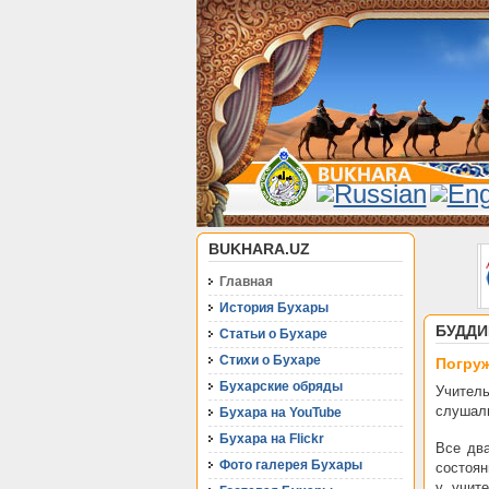
BUKHARA.UZ
Главная
История Бухары
БУДДИ
Статьи о Бухаре
Стихи о Бухаре
Погруж
Бухарские обряды
Учитель
слушали
Бухара на YouTube
Бухара на Flickr
Все дв
Фото галерея Бухары
состоян
у учит