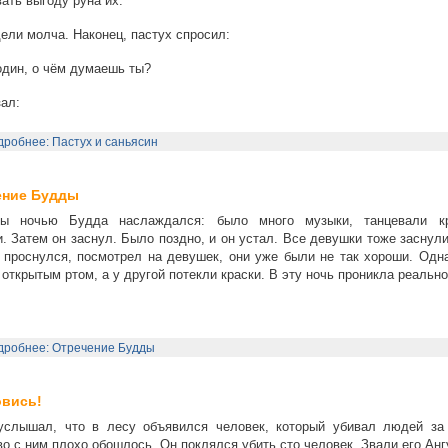
ать выгоду руна их.
ели молча. Наконец, пастух спросил:
дин, о чём думаешь ты?
зал:
робнее: Пастух и саньясин
ение Будды
ы ночью Будда наслаждался: было много музыки, танцевали к
. Затем он заснул. Было поздно, и он устал. Все девушки тоже заснул
 проснулся, посмотрел на девушек, они уже были не так хороши. Одна
 открытым ртом, а у другой потекли краски. В эту ночь проникла реально
дробнее: Отречение Будды
овись!
услышал, что в лесу объявился человек, который убивал людей за 
о с ним плохо обошлось. Он поклялся убить сто человек. Звали его Ан