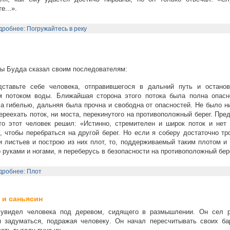
е...».
робнее: Погружайтесь в реку
 Будда сказал своим последователям:
ставьте себе человека, отправившегося в дальний путь и останов
м потоком воды. Ближайшая сторона этого потока была полна опасн
а гибелью, дальняя была прочна и свободна от опасностей. Не было н
ереехать поток, ни моста, перекинутого на противоположный берег. Пре
то этот человек решил: «Истинно, стремителен и широк поток и нет 
, чтобы перебраться на другой берег. Но если я соберу достаточно тр
и листьев и построю из них плот, то, поддерживаемый таким плотом и
 руками и ногами, я переберусь в безопасности на противоположный бер
дробнее: Плот
 и саньясин
 увидел человека под деревом, сидящего в размышлении. Он сел 
я задуматься, подражая человеку. Он начал пересчитывать своих ба