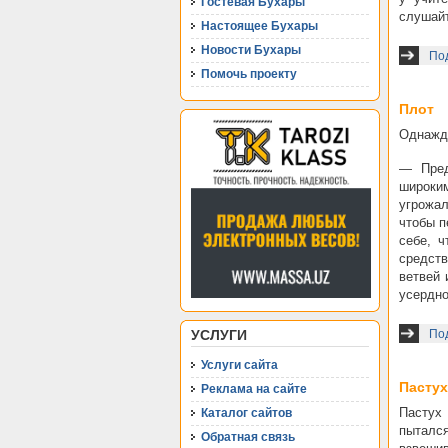
Гостевая Бухары
слушайт
Настоящее Бухары
Новости Бухары
Под
Помочь проекту
Плот
Однажды
— Пред
широки
угрожал
чтобы п
себе, ч
средств
ветвей 
усердно
УСЛУГИ
По
Услуги сайта
Пастух
Реклама на сайте
Пастух
Каталог сайтов
пыталс
Обратная связь