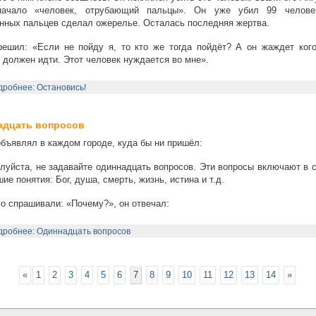
начало «человек, отрубающий пальцы». Он уже убил 99 челов
нных пальцев сделал ожерелье. Осталась последняя жертва.
ешил: «Если не пойду я, то кто же тогда пойдёт? А он жаждет кого
я должен идти. Этот человек нуждается во мне».
робнее: Остановись!
адцать вопросов
бъявлял в каждом городе, куда бы ни пришёл:
уйста, не задавайте одиннадцать вопросов. Эти вопросы включают в с
ие понятия: Бог, душа, смерть, жизнь, истина и т.д.
го спрашивали: «Почему?», он отвечал:
дробнее: Одиннадцать вопросов
«
1
2
3
4
5
6
7
8
9
10
11
12
13
14
»