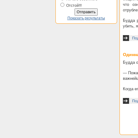
что оз
Отстой!!!
отрубле
Показать результаты
Будда р
убить, 
Под
Одинн
Будда о
— Пожал
важнейш
Когда е
По