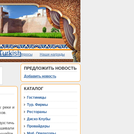
вления
Опросы
Наши награды
ПРЕДЛОЖИТЬ НОВОСТЬ
Добавить новость
КАТАЛОГ
Гостиницы
Тур. Фирмы
 реки и
Рестораны
хов.
Диско Клубы
достичь
Провайдеры
рашивали
ушайте,
Моб. Операторы