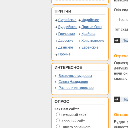
взвешив
Оба сид
ПРИТЧИ
— Госпо
Суфийские
Индийские
Буддийские
Притчи Ошо
Тот ска
Греческие
Крайона
Даосские
Христианские
Под
Дзэнские
Еврейские
Прочие
Отреч
Однажд
ИНТЕРЕСНОЕ
девушки
ночи он
Восточные мудрецы
спала с
Слова Назидания
Разное и интересное
По
ОПРОС
Как Вам сайт?
Остан
Отличный сайт
Хороший сайт
Будда 
обществ
Ничего осбенного