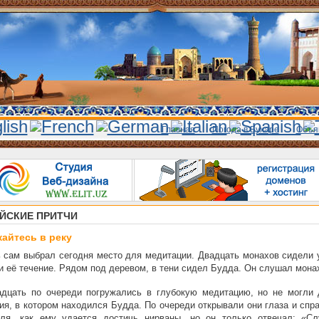
Главная
Погода в Бухаре
Объя
ЙСКИЕ ПРИТЧИ
айтесь в реку
 сам выбрал сегодня место для медитации. Двадцать монахов сидели у
 её течение. Рядом под деревом, в тени сидел Будда. Он слушал мона
адцать по очереди погружались в глубокую медитацию, но не могли 
ия, в котором находился Будда. По очереди открывали они глаза и сп
еля, как ему удается достичь нирваны, но он только отвечал: «Сл