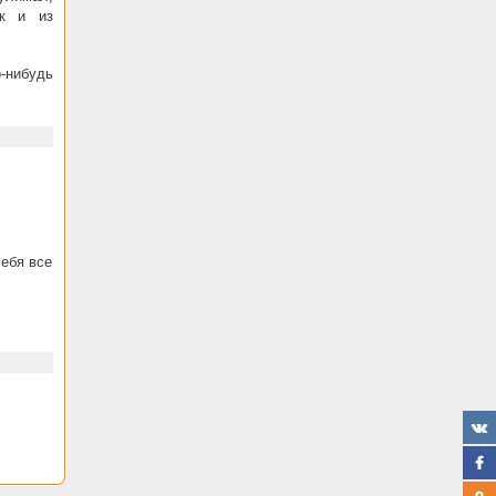
ек и из
-нибудь
ебя все