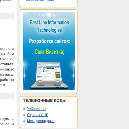
ленного
остей и
и челна,
дставьте
никаких
остника,
 работая
ег».
ТЕЛЕФОННЫЕ КОДЫ
Узбекистан
Страны СНГ
рядом и
Международные
ранов и