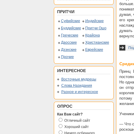
больше.
понимат
ПРИТЧИ
думая, 
его кр
Суфийские
Индийские
наслаж
Буддийские
Притчи Ошо
думать 
Греческие
Крайона
вернуло
Даосские
Христианские
По
Дзэнские
Еврейские
Прочие
Среди
ИНТЕРЕСНОЕ
Принц 
постоян
Восточные мудрецы
Но одна
Слова Назидания
он отпр
Разное и интересное
короле
потому
желания
ОПРОС
Ученики
Как Вам сайт?
Отличный сайт
— Что с
Хороший сайт
роскош
Ничего осбенного