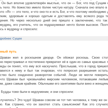
 Он был вполне удовлетворён мыслью, что он — Бог, что под Сущим 
ь тело. Но божество имело более чистую натуру. Сначала оно впало в
что «Я» — это тело, и что оно-то и есть Бог, и что поэтому необходимо
епким, здоровым и хорошо одетым и доставлять ему всякого рода т
дения. Но через несколько дней оно пришло к заключению, что так
мудрец, его учитель, что он подразумевал нечто более высокое. Поэт
сь к мудрецу и спросило:
дробнее: Сущее
нный путь
Шраван жил в роскошном дворце. Он обожал роскошь. Свою сто
но перестраивал и постепенно превратил её в один из самых красивых 
жды он понял, что ему всё наскучило. Прослышав, что в город пришел
авился к нему и был так очарован, что попросил разрешения остать
вство было озадачено разворотом событий. Люди не могли поверить
 что Шраван был чрезвычайно мирским человеком, потакавшим любы
м, даже самым крайним. Обычными его занятиями были вино и женщин
 Будды тоже были в недоумении, и они спросили:
лучилось? Это чудо! Шраван совсем не тот тип человека, к тому же он
но. Как странно, что он захотел стать саньясином! Как это случил