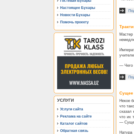
Гостевая Бухары
Настоящее Бухары
Под
Новости Бухары
Помочь проекту
Тракти
Мастер
немедле
Императ
учителе
— Чего 
Под
Сущее
УСЛУГИ
Некое б
что так
Услуги сайта
сказал 
Реклама на сайте
что их 
— Сущее
Каталог сайтов
Обратная связь
Натура