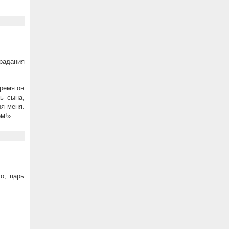
радания
время он
ь сына,
ля меня.
ом!»
о, царь