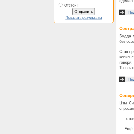
сделал 
Отстой!!!
По
Показать результаты
Состр
Будда г
без осо
Став пр
копил с
говоря:
Ты почт
По
Соверш
Цзы Си
спросил
— Готов
— Ещё н