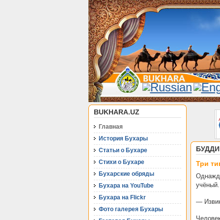
BUKHARA.UZ
Главная
История Бухары
БУДДИ
Статьи о Бухаре
Стихи о Бухаре
Три ти
Бухарские обряды
Однажд
учёный.
Бухара на YouTube
Бухара на Flickr
— Извин
Фото галерея Бухары
Человек