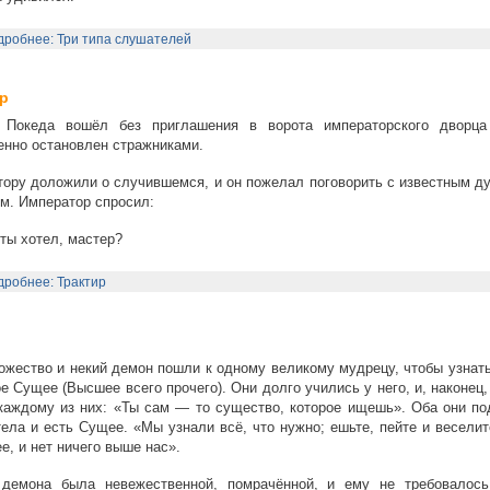
робнее: Три типа слушателей
р
 Покеда вошёл без приглашения в ворота императорского дворц
нно остановлен стражниками.
ору доложили о случившемся, и он пожелал поговорить с известным д
м. Император спросил:
ты хотел, мастер?
робнее: Трактир
ожество и некий демон пошли к одному великому мудрецу, чтобы узнать
ое Сущее (Высшее всего прочего). Они долго учились у него, и, наконец
каждому из них: «Ты сам — то существо, которое ищешь». Оба они по
тела и есть Сущее. «Мы узнали всё, что нужно; ешьте, пейте и весели
, и нет ничего выше нас».
 демона была невежественной, помрачённой, и ему не требовалось