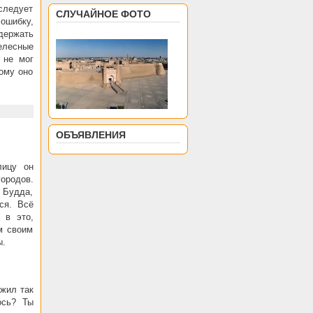
следует
СЛУЧАЙНОЕ ФОТО
 ошибку,
 держать
елесные
 не мог
ому оно
ОБЪЯВЛЕНИЯ
лицу он
городов.
 Будда,
ся. Всё
 в это,
м своим
ы.
 жил так
ось? Ты