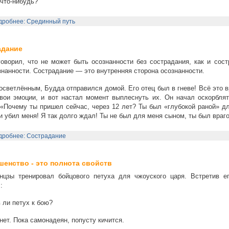
что-нибудь?
дробнее: Срединный путь
адание
оворил, что не может быть осознанности без сострадания, как и сост
знанности. Сострадание — это внутренняя сторона осознанности.
осветлённым, Будда отправился домой. Его отец был в гневе! Всё это 
вои эмоции, и вот настал момент выплеснуть их. Он начал оскорблят
 «Почему ты пришел сейчас, через 12 лет? Ты был «глубокой раной» д
и убил меня! Я так долго ждал! Ты не был для меня сыном, ты был враг
дробнее: Сострадание
енство - это полнота свойств
нцзы тренировал бойцового петуха для чжоуского царя. Встретив ег
:
 ли петух к бою?
ет. Пока самонадеян, попусту кичится.