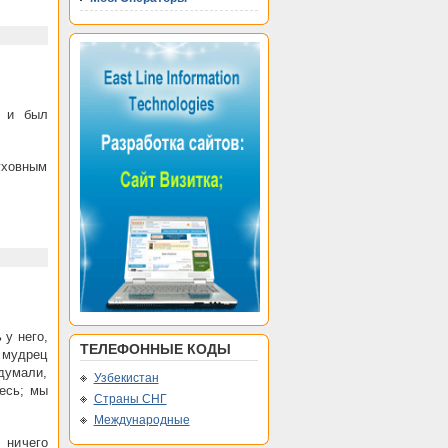
а и был
уховным
 у него,
ТЕЛЕФОННЫЕ КОДЫ
, мудрец
думали,
Узбекистан
тесь; мы
Страны СНГ
Международные
 ничего