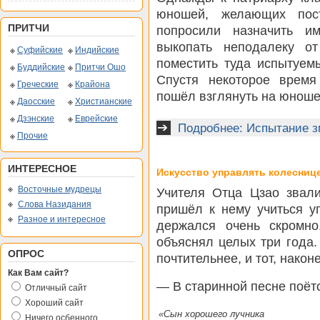
юношей, желающих пос
ПРИТЧИ
попросили назначить и
выкопать неподалеку о
Суфийские
Индийские
поместить туда испытуем
Буддийские
Притчи Ошо
Спустя некоторое врем
Греческие
Крайона
пошёл взглянуть на юноше
Даосские
Христианские
Дзэнские
Еврейские
Подробнее: Испытание 
Прочие
ИНТЕРЕСНОЕ
Искусство управлять колесниц
Восточные мудрецы
Учителя Отца Цзао звал
Слова Назидания
пришёл к нему учиться у
Разное и интересное
держался очень скромн
объяснял целых три года.
ОПРОС
почтительнее, и тот, након
Как Вам сайт?
— В старинной песне поёт
Отличный сайт
Хороший сайт
«Сын хорошего лучника
Ничего осбенного