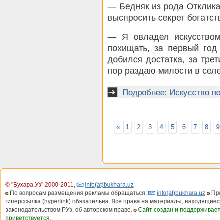
— Бедняк из рода Отклик
выспросить секрет богатств
— Я овладел искусством
похищать, за первый год
добился достатка, за тре
пор раздаю милости в селе
Подробнее: Искусство п
«
1
2
3
4
5
6
7
8
9
© "Бухара.Уз" 2000-2011
,
info(at)bukhara.uz
По вопросам размещения рекламы обращаться:
info(at)bukhara.uz
При
гиперссылка (hyperlink) обязательна. Все права на материалы, находящиес
законодательством РУз, об авторском праве.
Сайт создан и поддерживае
приветствуется.