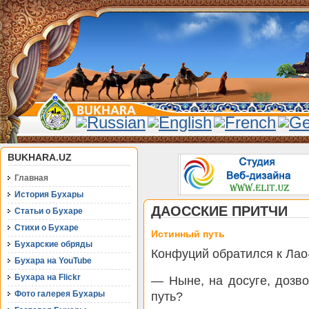
BUKHARA.UZ
Главная
История Бухары
ДАОССКИЕ ПРИТЧИ
Статьи о Бухаре
Стихи о Бухаре
Истинный путь
Бухарские обряды
Конфуций обратился к Лао
Бухара на YouTube
Бухара на Flickr
— Ныне, на досуге, дозво
Фото галерея Бухары
путь?