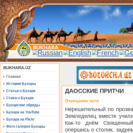
BUKHARA.UZ
Главная
История Бухары
ДАОССКИЕ ПРИТЧИ
Статьи о Бухаре
Стихи о Бухаре
Отрицание пути
Бухарские обряды
Нерешительный по прозв
Бухара на YouTube
Земледелец вместе учили
Бухара на Flickr
Как-то днём Священный
Фото галерея Бухары
опершись о столик, задрем