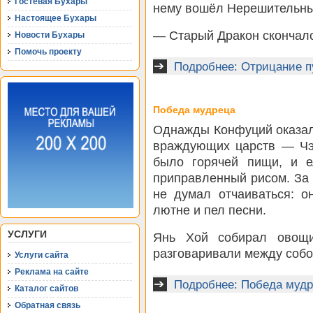
Гостевая Бухары
нему вошёл Нерешительный
Настоящее Бухары
— Старый Дракон скончалс
Новости Бухары
Помочь проекту
Подробнее: Отрицание п
Победа мудреца
Однажды Конфуций оказал
враждующих царств — Чэ
было горячей пищи, и е
приправленный рисом. За 
не думал отчаиваться: о
лютне и пел песни.
УСЛУГИ
Янь Хой собирал овощи
разговаривали между собо
Услуги сайта
Реклама на сайте
Подробнее: Победа муд
Каталог сайтов
Обратная связь