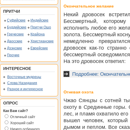
Окончательное желание
ПРИТЧИ
Некий дровосек встретил
Бессмертный, которому
Суфийские
Индийские
исполнить любое его жела
Буддийские
Притчи Ошо
золота. Бессмертный косну
Греческие
Крайона
немедленно превратилс
Даосские
Христианские
дровосек как-то странно
Дзэнские
Еврейские
бессмертный осведомился,
Прочие
На это дровосек ответил:
ИНТЕРЕСНОЕ
Подробнее: Окончательн
Восточные мудрецы
Слова Назидания
Разное и интересное
Огневая охота
Чжао Сянцзы с сотней ты
ОПРОС
охоту в Срединные горы.
Как Вам сайт?
лес, и пламя охватило его 
Отличный сайт
вышел человек, который
Хороший сайт
дымом и пеплом. Все сказ
Ничего осбенного