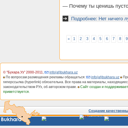
— Почему ты ценишь пуст
Подробнее: Нет ничего 
«
1
2
3
4
5
6
7
8
9
© "Бухара.Уз" 2000-2011
,
info(at)bukhara.uz
По вопросам размещения рекламы обращаться:
info(at)bukhara.uz
При
гиперссылка (hyperlink) обязательна. Все права на материалы, находящиес
законодательством РУз, об авторском праве.
Сайт создан и поддерживае
приветствуется.
Создание качественных
Сайты
Узбекистана