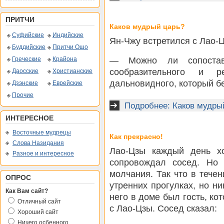
ПРИТЧИ
Каков мудрый царь?
Суфийские
Индийские
Ян-Чжу встретился с Лао-Ц
Буддийские
Притчи Ошо
— Можно ли сопостав
Греческие
Крайона
сообразительного и ре
Даосские
Христианские
дальновидного, который бе
Дзэнские
Еврейские
Прочие
Подробнее: Каков мудры
ИНТЕРЕСНОЕ
Восточные мудрецы
Как прекрасно!
Слова Назидания
Лао-Цзы каждый день хо
Разное и интересное
сопровождал сосед. Но
молчания. Так что в тече
ОПРОС
утренних прогулках, но н
Как Вам сайт?
него в доме был гость, ко
Отличный сайт
с Лао-Цзы. Сосед сказал:
Хороший сайт
Ничего осбенного