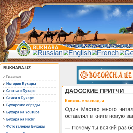
BUKHARA.UZ
Главная
История Бухары
ДАОССКИЕ ПРИТЧИ
Статьи о Бухаре
Стихи о Бухаре
Книжные закладки
Бухарские обряды
Один Мастер много читал
Бухара на YouTube
оставлял в книге новую з
Бухара на Flickr
Фото галерея Бухары
— Почему ты всякий раз б