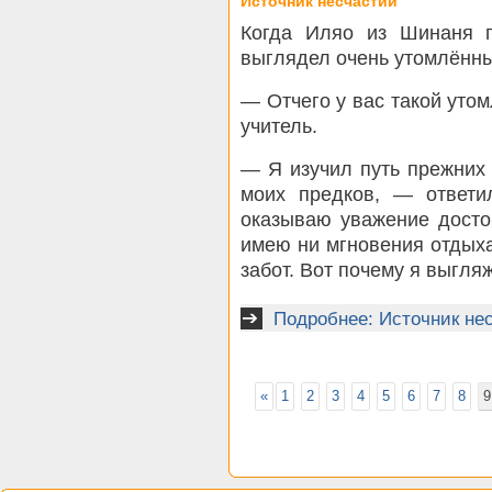
Источник несчастий
Когда Иляо из Шинаня п
выглядел очень утомлённ
— Отчего у вас такой ут
учитель.
— Я изучил путь прежних
моих предков, — ответи
оказываю уважение досто
имею ни мгновения отдыха,
забот. Вот почему я выгля
Подробнее: Источник не
«
1
2
3
4
5
6
7
8
9