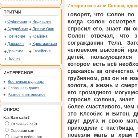
История из жизни Солона, одно
ПРИТЧИ
Говорят, что Солон по
Когда Солон осмотрел 
Суфийские
Индийские
спросил его, знает ли о
Буддийские
Притчи Ошо
Солон отвечал, что з
Греческие
Крайона
согражданин Телл. Зат
Даосские
Христианские
человеком высокой нра
Дзэнские
Еврейские
детей, пользующихся
Прочие
котором есть всё необхо
сражаясь за отечество.
ИНТЕРЕСНОЕ
грубияном, раз он не из
Восточные мудрецы
золота, а жизнь и смер
Слова Назидания
его громадного могущес
Разное и интересное
спросил Солона, знает 
более счастливого, чем 
ОПРОС
это Клеобис и Битон, 
Как Вам сайт?
друг друга и свою мат
Отличный сайт
приходили с пастбища, 
Хороший сайт
повезли мать в храм Г
Ничего осбенного