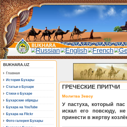
BUKHARA.UZ
Главная
История Бухары
ГРЕЧЕСКИЕ ПРИТЧИ
Статьи о Бухаре
Стихи о Бухаре
Молитва Зевсу
Бухарские обряды
У пастуха, который пас
Бухара на YouTube
искал его повсюду, не
Бухара на Flickr
принести в жертву козлё
Фото галерея Бухары