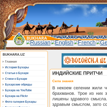
BUKHARA.UZ
Главная
История Бухары
ИНДИЙСКИЕ ПРИТЧИ
Статьи о Бухаре
Стихи о Бухаре
Сила знания
Бухарские обряды
В некоем селении жили ч
Бухара на YouTube
брахманов. Трое из них 
Бухара на Flickr
лишены здравого смысла
Фото галерея Бухары
здравым смыслом, зато с