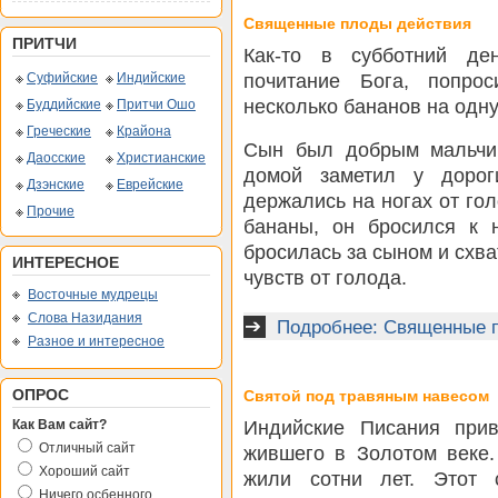
Священные плоды действия
ПРИТЧИ
Как-то в субботний де
почитание Бога, попро
Суфийские
Индийские
несколько бананов на одну
Буддийские
Притчи Ошо
Греческие
Крайона
Сын был добрым мальчик
Даосские
Христианские
домой заметил у дорог
Дзэнские
Еврейские
держались на ногах от го
Прочие
бананы, он бросился к н
бросилась за сыном и схва
ИНТЕРЕСНОЕ
чувств от голода.
Восточные мудрецы
Слова Назидания
Подробнее: Священные 
Разное и интересное
ОПРОС
Святой под травяным навесом
Индийские Писания прив
Как Вам сайт?
Отличный сайт
жившего в Золотом веке.
Хороший сайт
жили сотни лет. Этот 
Ничего осбенного