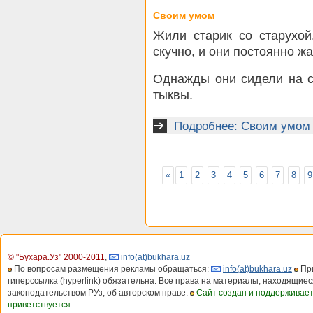
Своим умом
Жили старик со старухой
скучно, и они постоянно ж
Однажды они сидели на с
тыквы.
Подробнее: Своим умом
«
1
2
3
4
5
6
7
8
9
© "Бухара.Уз" 2000-2011
,
info(at)bukhara.uz
По вопросам размещения рекламы обращаться:
info(at)bukhara.uz
При
гиперссылка (hyperlink) обязательна. Все права на материалы, находящиес
законодательством РУз, об авторском праве.
Сайт создан и поддерживае
приветствуется.