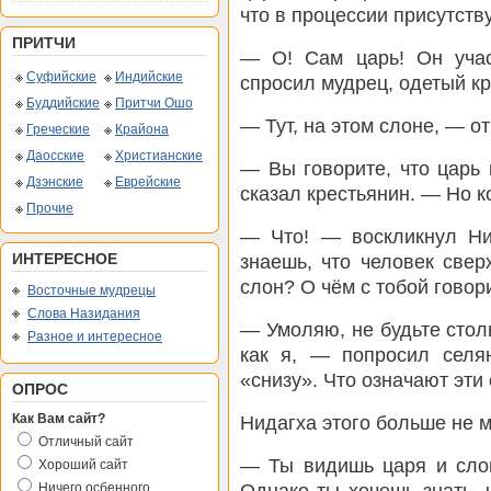
что в процессии присутству
ПРИТЧИ
— О! Сам царь! Он учас
Суфийские
Индийские
спросил мудрец, одетый к
Буддийские
Притчи Ошо
— Тут, на этом слоне, — о
Греческие
Крайона
Даосские
Христианские
— Вы говорите, что царь 
Дзэнские
Еврейские
сказал крестьянин. — Но к
Прочие
— Что! — воскликнул Ни
ИНТЕРЕСНОЕ
знаешь, что человек све
слон? О чём с тобой говор
Восточные мудрецы
Слова Назидания
— Умоляю, не будьте стол
Разное и интересное
как я, — попросил селя
«снизу». Что означают эти
ОПРОС
Как Вам сайт?
Нидагха этого больше не м
Отличный сайт
— Ты видишь царя и слон
Хороший сайт
Однако ты хочешь знать, 
Ничего осбенного