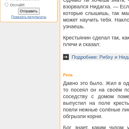
Отстой!!!
взорвался Нидагха. — Есл
которые слышишь, так мал
Показать результаты
может научить тебя. Накл
узнаешь.
Крестьянин сделал так, ка
плечи и сказал:
Подробнее: Рибху и Нид
Репа
Давно это было. Жил в од
то посеял он на своём п
соседству с домом пом
выпустил на поле крест
поели нежные солёные лис
обгрызли корни.
Бог знает, каким чудом 