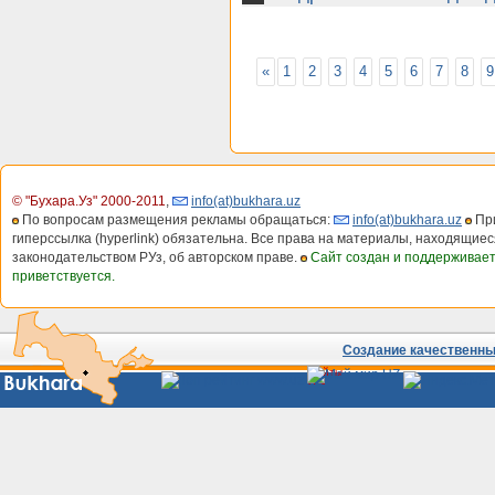
«
1
2
3
4
5
6
7
8
9
© "Бухара.Уз" 2000-2011
,
info(at)bukhara.uz
По вопросам размещения рекламы обращаться:
info(at)bukhara.uz
При
гиперссылка (hyperlink) обязательна. Все права на материалы, находящиес
законодательством РУз, об авторском праве.
Сайт создан и поддерживае
приветствуется.
Создание качественных
Сайты
Узбекистана