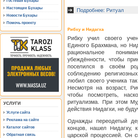
Гостевая Бухары
Настоящее Бухары
Подробнее: Ритуал
Новости Бухары
Помочь проекту
Рибху и Нидагха
Рибху учил своего уче
Единого Брахмана, но Ни
рациональное поним
убеждённости, чтобы при
поселился в своём ро
соблюдению религиозны
любил своего ученика так 
Несмотря на возраст, Ри
чтобы посмотреть, нас
ритуализма. При этом Му
УСЛУГИ
действия Нидагхи, не буду
Услуги сайта
Реклама на сайте
Однажды переодетый дер
концов, нашел Нидагху, 
Каталог сайтов
царской процессией. Он с
Обратная связь