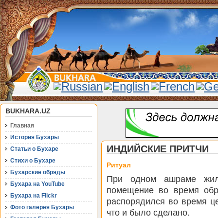
BUKHARA.UZ
Главная
История Бухары
ИНДИЙСКИЕ ПРИТЧИ
Статьи о Бухаре
Стихи о Бухаре
Ритуал
Бухарские обряды
При одном ашраме жил
Бухара на YouTube
помещение во время обр
Бухара на Flickr
распорядился во время це
Фото галерея Бухары
что и было сделано.