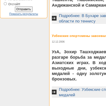
Отстой!!!
Андижанской и Самаркан
Показать результаты
Подробнее: В Бухаре за
области по теннису
Узбекские спортсмены завоева
12.12.2006
УзА, Зохир Ташходжае
разгаре борьба за мед
Азиатских играх. В хо
выходные дни, узбекс
медалей - одну золоту
бронзовых.
Подробнее: Узбекские с
медалей