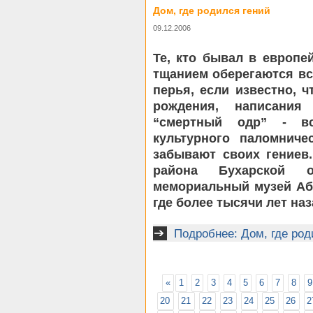
Дом, где родился гений
09.12.2006
Те, кто бывал в европей
тщанием оберегаются вс
перья, если известно, ч
рождения, написани
“смертный одр” - в
культурного паломниче
забывают своих гениев
района Бухарской о
мемориальный музей Абу
где более тысячи лет на
Подробнее: Дом, где род
«
1
2
3
4
5
6
7
8
9
20
21
22
23
24
25
26
2