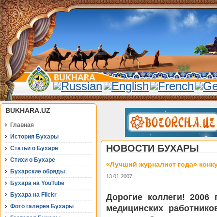
BUKHARA.UZ
Главная
История Бухары
НОВОСТИ БУХАРЫ
Статьи о Бухаре
Стихи о Бухаре
«Лучший журналист года» конк
Бухарские обряды
13.01.2007
Бухара на YouTube
Бухара на Flickr
Дорогие коллеги! 2006 
Фото галерея Бухары
медицинских работнико