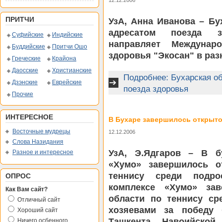
12.12.2006
ПРИТЧИ
УзА, Анна Иванова – Бу
адресатом поезда з
Суфийские
Индийские
направляет Междунар
Буддийские
Притчи Ошо
здоровья "Экосан" в раз
Греческие
Крайона
Даосские
Христианские
Подробнее: Бухарская о
Дзэнские
Еврейские
поезда здоровья
Прочие
ИНТЕРЕСНОЕ
В Бухаре завершилось открыто
Восточные мудрецы
12.12.2006
Слова Назидания
УзА, Э.Ядгаров – В б
Разное и интересное
«Хумо» завершилось о
теннису среди подро
ОПРОС
комплексе «Хумо» зав
Как Вам сайт?
области по теннису ср
Отличный сайт
хозяевами за победу 
Хороший сайт
Ташкента, Навоийской,
Ничего осбенного