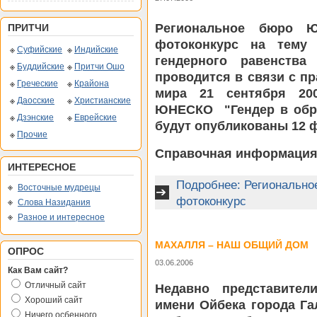
Региональное бюро 
ПРИТЧИ
фотоконкурс на тему 
Суфийские
Индийские
гендерного равенства
Буддийские
Притчи Ошо
проводится в связи с п
Греческие
Крайона
мира 21 сентября 20
Даосские
Христианские
ЮНЕСКО "Гендер в обра
Дзэнские
Еврейские
будут опубликованы 12 
Прочие
Справочная информаци
ИНТЕРЕСНОЕ
Подробнее: Регионально
Восточные мудрецы
фотоконкурс
Слова Назидания
Разное и интересное
МАХАЛЛЯ – НАШ ОБЩИЙ ДОМ
ОПРОС
03.06.2006
Как Вам сайт?
Отличный сайт
Недавно представител
Хороший сайт
имени Ойбека города Га
Ничего осбенного