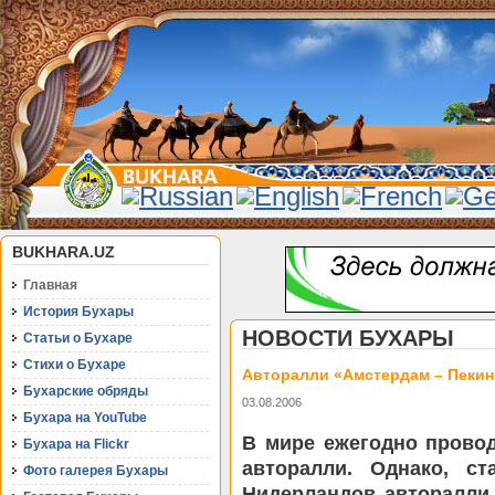
BUKHARA.UZ
Главная
История Бухары
НОВОСТИ БУХАРЫ
Статьи о Бухаре
Стихи о Бухаре
Авторалли «Амстердам – Пекин
Бухарские обряды
03.08.2006
Бухара на YouTube
В мире ежегодно прово
Бухара на Flickr
авторалли. Однако, с
Фото галерея Бухары
Нидерландов авторалли 