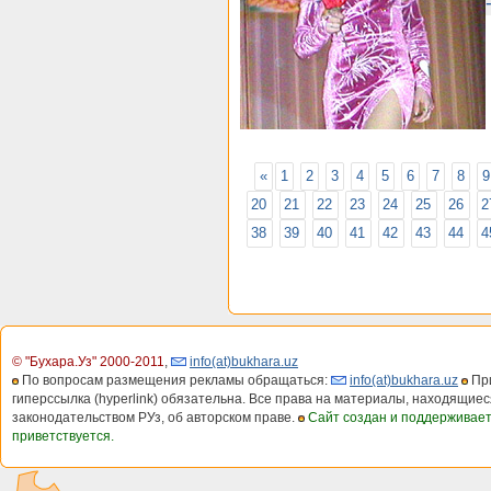
«
1
2
3
4
5
6
7
8
9
20
21
22
23
24
25
26
2
38
39
40
41
42
43
44
4
© "Бухара.Уз" 2000-2011
,
info(at)bukhara.uz
По вопросам размещения рекламы обращаться:
info(at)bukhara.uz
При
гиперссылка (hyperlink) обязательна. Все права на материалы, находящиес
законодательством РУз, об авторском праве.
Сайт создан и поддерживае
приветствуется.