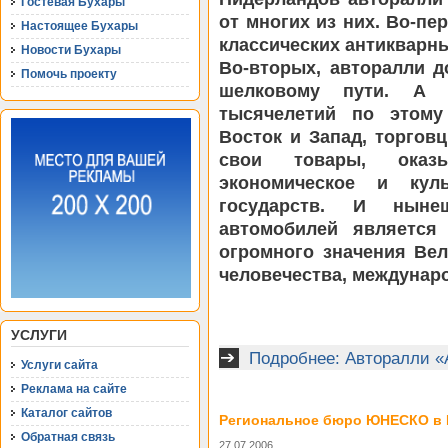
Гостевая Бухары
от многих из них. Во-пе
Настоящее Бухары
классических антикварны
Новости Бухары
Во-вторых, авторалли 
Помочь проекту
шелковому пути. А 
тысячелетий по этому
Восток и Запад, торгов
свои товары, оказ
экономическое и кул
государств. И ныне
автомобилей является
огромного значения Вел
человечества, междунар
УСЛУГИ
Подробнее: Авторалли «
Услуги сайта
Реклама на сайте
Каталог сайтов
Региональное бюро ЮНЕСКО в 
Обратная связь
27.07.2006