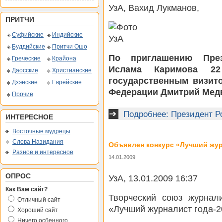
УзА, Вахид Лукманов,
ПРИТЧИ
Суфийские
Индийские
Буддийские
Притчи Ошо
По приглашению През
Греческие
Крайона
Ислама Каримова 2
Даосские
Христианские
государственным визит
Дзэнские
Еврейские
Федерации Дмитрий Мед
Прочие
Подробнее: Президент Р
ИНТЕРЕСНОЕ
Восточные мудрецы
Слова Назидания
Объявлен конкурс «Лучший жур
Разное и интересное
14.01.2009
ОПРОС
УзА, 13.01.2009 16:37
Как Вам сайт?
Творческий союз журнали
Отличный сайт
«Лучший журналист года-2
Хороший сайт
Ничего осбенного