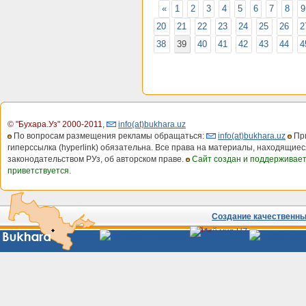
«
1
2
3
4
5
6
7
8
9
20
21
22
23
24
25
26
2
38
39
40
41
42
43
44
4
© "Бухара.Уз" 2000-2011
,
info(at)bukhara.uz
По вопросам размещения рекламы обращаться:
info(at)bukhara.uz
При
гиперссылка (hyperlink) обязательна. Все права на материалы, находящиес
законодательством РУз, об авторском праве.
Сайт создан и поддерживае
приветствуется.
Создание качественных
Сайты
Узбекистана