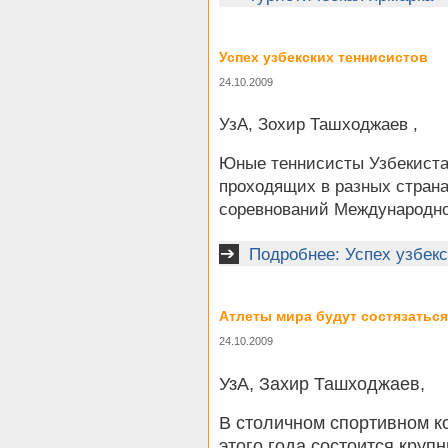
Успех узбекских теннисистов
24.10.2009
УзА, Зохир Ташходжаев ,
Юные теннисисты Узбекиста
проходящих в разных стран
соревнований Международно
Подробнее: Успех узбек
Атлеты мира будут состязаться
24.10.2009
УзА, Захир Ташходжаев,
В столичном спортивном к
этого года состоится круп