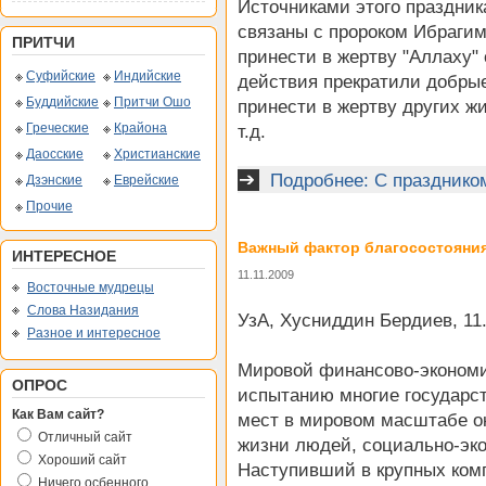
Источниками этого праздник
связаны с пророком Ибрагим
ПРИТЧИ
принести в жертву "Аллаху" 
Суфийские
Индийские
действия прекратили добрые
Буддийские
Притчи Ошо
принести в жертву других ж
Греческие
Крайона
т.д.
Даосские
Христианские
Подробнее: С праздником
Дзэнские
Еврейские
Прочие
Важный фактор благосостояни
ИНТЕРЕСНОЕ
11.11.2009
Восточные мудрецы
Слова Назидания
УзА, Хусниддин Бердиев, 11.
Разное и интересное
Мировой финансово-экономи
ОПРОС
испытанию многие государс
Как Вам сайт?
мест в мировом масштабе ок
Отличный сайт
жизни людей, социально-эк
Хороший сайт
Наступивший в крупных комп
Ничего осбенного