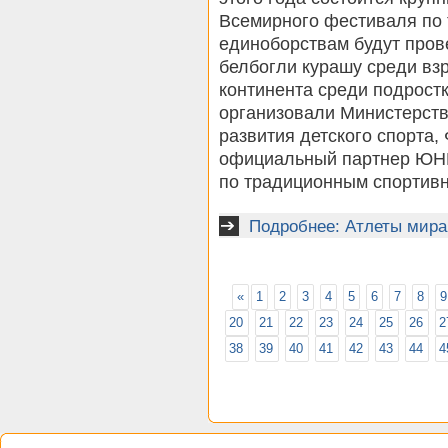
Всемирного фестиваля по
единоборствам будут пров
белбогли курашу среди взр
континента среди подрост
организовали Министерств
развития детского спорта,
официальный партнер ЮН
по традиционным спортив
Подробнее: Атлеты мира
«
1
2
3
4
5
6
7
8
9
20
21
22
23
24
25
26
2
38
39
40
41
42
43
44
4