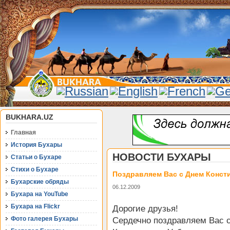
BUKHARA.UZ
Главная
История Бухары
НОВОСТИ БУХАРЫ
Статьи о Бухаре
Стихи о Бухаре
Поздравляем Вас с Днем Конст
Бухарские обряды
06.12.2009
Бухара на YouTube
Бухара на Flickr
Дорогие друзья!
Фото галерея Бухары
Сердечно поздравляем Вас 