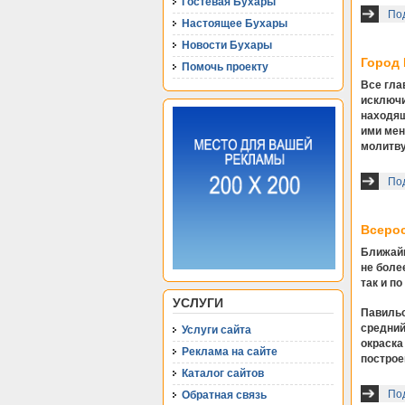
Гостевая Бухары
Под
Настоящее Бухары
Новости Бухары
Город 
Помочь проекту
Все гла
исключи
находящ
ими мен
молитву
Под
Всерос
Ближайш
не боле
так и п
УСЛУГИ
Павильо
средний
Услуги сайта
окраска
Реклама на сайте
построе
Каталог сайтов
Под
Обратная связь