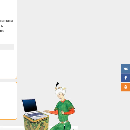
кистана
г.
ого