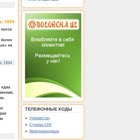
, 1894
 почти
 более
ых» на
а, 1894
 едва
ожения,
ва.
ых
ТЕЛЕФОННЫЕ КОДЫ
рая
Узбекистан
ие
Страны СНГ
Международные