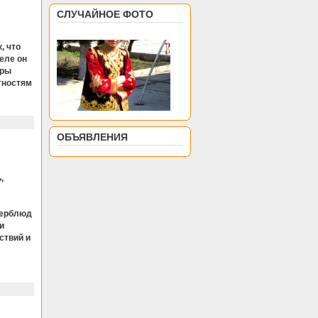
СЛУЧАЙНОЕ ФОТО
, что
еле он
ары
тностям
ОБЪЯВЛЕНИЯ
,
верблюд
и
ствий и