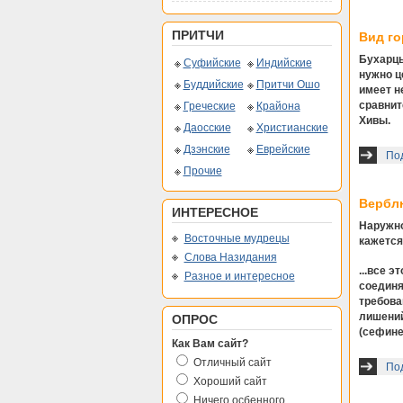
ПРИТЧИ
Вид го
Бухарцы
Суфийские
Индийские
нужно ц
Буддийские
Притчи Ошо
имеет н
сравнит
Греческие
Крайона
Хивы.
Даосские
Христианские
Дзэнские
Еврейские
Под
Прочие
Верблю
ИНТЕРЕСНОЕ
Наружно
Восточные мудрецы
кажется
Слова Назидания
...все 
Разное и интересное
соединя
требова
лишений
ОПРОС
(сефине
Как Вам сайт?
Отличный сайт
Под
Хороший сайт
Ничего осбенного