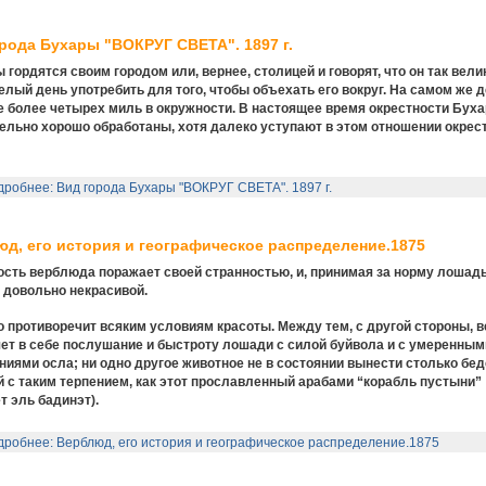
рода Бухары "ВОКРУГ СВЕТА". 1897 г.
 гордятся своим городом или, вернее, столицей и говорят, что он так велик
елый день употребить для того, чтобы объехать его вокруг. На самом же д
е более четырех миль в окружности. В настоящее время окрестности Бух
ельно хорошо обработаны, хотя далеко уступают в этом отношении окрес
робнее: Вид города Бухары "ВОКРУГ СВЕТА". 1897 г.
д, его история и географическое распределение.1875
сть верблюда поражает своей странностью, и, принимая за норму лошадь
 довольно некрасивой.
это противоречит всяким условиям красоты. Между тем, с другой стороны, 
ет в себе послушание и быстроту лошади с силой буйвола и с умеренным
ниями осла; ни одно другое животное не в состоянии вынести столько бед
 с таким терпением, как этот прославленный арабами “корабль пустыни”
т эль бадинэт).
робнее: Верблюд, его история и географическое распределение.1875