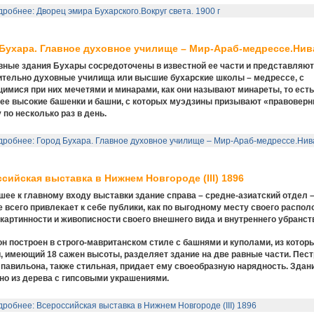
робнее: Дворец эмира Бухарского.Вокруг света. 1900 г
Бухара. Главное духовное училище – Мир-Араб-медрессе.Нива
вные здания Бухары сосредоточены в известной ее части и представляют
тельно духовные училища или высшие бухарские школы – медрессе, с
имися при них мечетями и минарами, как они называют минареты, то есть
ее высокие башенки и башни, с которых муэдзины призывают «правоверн
 по несколько раз в день.
робнее: Город Бухара. Главное духовное училище – Мир-Араб-медрессе.Нив
сийская выставка в Нижнем Новгороде (III) 1896
ее к главному входу выставки здание справа – средне-азиатский отдел –
е всего привлекает к себе публики, как по выгодному месту своего распол
о картинности и живописности своего внешнего вида и внутреннего убранст
н построен в строго-мавританском стиле с башнями и куполами, из котор
, имеющий 18 сажен высоты, разделяет здание на две равные части. Пест
 павильона, также стильная, придает ему своеобразную нарядность. Здан
но из дерева с гипсовыми украшениями.
робнее: Всероссийская выставка в Нижнем Новгороде (III) 1896