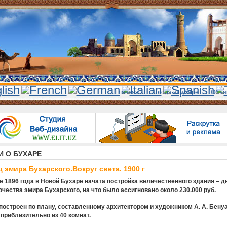
Главная
Погода в Бухаре
Объя
И О БУХАРЕ
 эмира Бухарского.Вокруг света. 1900 г
е 1896 года в Новой Бухаре начата постройка величественного здания – д
очества эмира Бухарского, на что было ассигновано около 230.000 руб.
построен по плану, составленному архитектором и художником А. А. Бенуа
 приблизительно из 40 комнат.