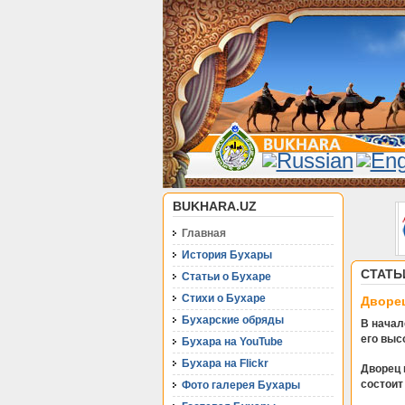
BUKHARA.UZ
Главная
История Бухары
СТАТЬ
Статьи о Бухаре
Стихи о Бухаре
Дворец
Бухарские обряды
В начал
его выс
Бухара на YouTube
Бухара на Flickr
Дворец 
состоит
Фото галерея Бухары