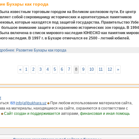
ие Бухары как города
была известным торговым городом на Великом шелковом пути. Ее центр
вляет собой сокровищницу исторических и архитектурных памятников
ековья, которые находятся под защитой государства. Правительство Узбе
 большое внимание защите и сохранению исторических зон города. В 1994 
была включена в список мирового наследия ЮНЕСКО как памятник миров
ного наследия. В 1997 г. в Бухаре отмечался ее 2500 - летний юбилей.
робнее: Развитие Бухары как города
«
1
2
3
4
5
6
7
8
9
10
11
12
»
z
ться:
info(at)bukhara.uz
При любом использовании материалов сайта,
рава на материалы, находящиеся на сайте, охраняются в соответствии с
.
Сайт создан и поддерживается
авторами,
финансовая и иная помощь