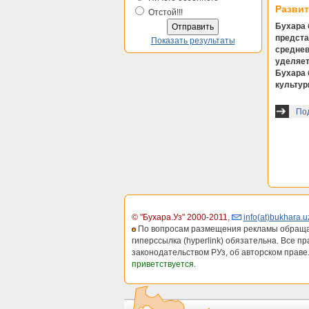
Развит
Отстой!!!
Бухара 
предста
Показать результаты
среднев
уделяет
Бухара 
культур
Под
© "Бухара.Уз" 2000-2011
,
info(at)bukhara.u
По вопросам размещения рекламы обраща
гиперссылка (hyperlink) обязательна. Все п
законодательством РУз, об авторском праве
приветствуется.