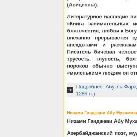
(Авиценны).
Литературное наследие пи
«Книга занимательных и
благочестия, любви к Богу
внезапно прерывается е
анекдотами и рассказам
Писатель бичевал челове
трусость, глупость, бол
пороков обычно выступ
«маленьким» людям он отн
Подробнее: Абу-ль-Фара
1286 гг.)
Низами Ганджеви Абу Мухаммед 
Низами Ганджеви Абу Муха
Азербайджанский поэт, му