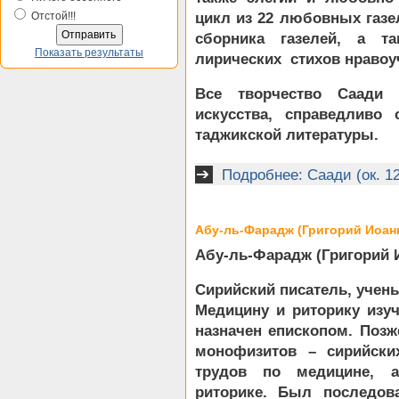
Отстой!!!
цикл из 22 любовных газе
сборника газелей, а т
Показать результаты
лирических стихов нравоу
Все творчество Саади 
искусства, справедливо 
таджикской литературы.
Подробнее: Саади (ок. 12
Абу-ль-Фарадж (Григорий Иоанн 
Абу-ль-Фарадж (Григорий Ио
Сирийский писатель, учены
Медицину и риторику изуч
назначен епископом. Поз
монофизитов – сирийски
трудов по медицине, а
риторике. Был последо