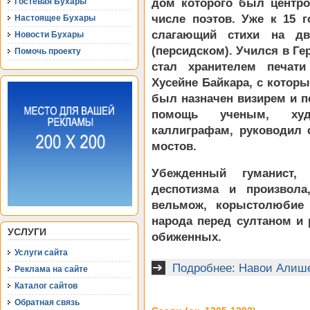
Гостевая Бухары
дом которого был центро
числе поэтов. Уже к 15 г
Настоящее Бухары
слагающий стихи на д
Новости Бухары
(персидском). Учился в Гер
Помочь проекту
стал хранителем печати
Хусейне Байкара, с которы
был назначен визирем и п
помощь ученым, худо
каллиграфам, руководил 
мостов.
Убежденный гуманист,
деспотизма и произвола
вельмож, корыстолюбие 
народа перед султаном и
УСЛУГИ
обиженных.
Услуги сайта
Подробнее: Навои Алише
Реклама на сайте
Каталог сайтов
Обратная связь