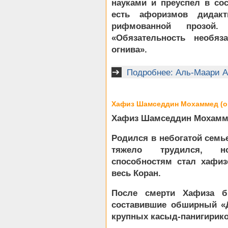
науками и преуспел в со
есть афоризмов дидакт
рифмованной прозой
«Обязательность необяза
огнива».
Подробнее: Аль-Маари Ах
Хафиз Шамседдин Мохаммед (ок.
Хафиз Шамседдин Мохаммед
Родился в небогатой семье
тяжело трудился, н
способностям стал хафиз
весь Коран.
После смерти Хафиза б
составившие обширный «Д
крупных касыд-панигириков