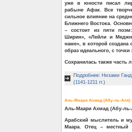
уже в юности писал лир
рабыне Афак. Все творче
сильное влияние на средн
Ближнего Востока. Основн
– состоит из пяти поэм
Ширин», «Лейли и Меджну
наме», в которой создана 
образ идеального, с точки 
Сохранилась также часть л
Подробнее: Низами Ган
(1141-1211 гг.)
Аль-Маари Ахмад (Абу-ль-Аля) (
Аль-Маари Ахмад (Абу-ль-Ал
Арабский мыслитель и му
Маара. Отец – местный 