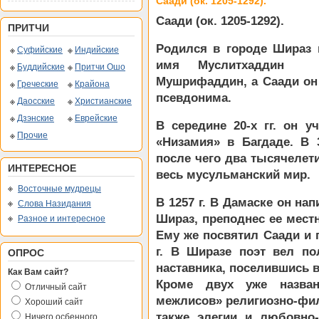
Саади (ок. 1205-1292).
Саади (ок. 1205-1292).
ПРИТЧИ
Родился в городе Шираз 
Суфийские
Индийские
имя Муслитхаддин 
Буддийские
Притчи Ошо
Мушрифаддин, а Саади он 
Греческие
Крайона
псевдонима.
Даосские
Христианские
Дзэнские
Еврейские
В середине 20-х гг. он 
Прочие
«Низамия» в Багдаде. В 
после чего два тысячелет
ИНТЕРЕСНОЕ
весь мусульманский мир.
Восточные мудрецы
В 1257 г. В Дамаске он на
Слова Назидания
Шираз, преподнес ее мест
Разное и интересное
Ему же посвятил Саади и 
г. В Ширазе поэт вел по
ОПРОС
наставника, поселившись в
Как Вам сайт?
Кроме двух уже назва
Отличный сайт
межлисов» религиозно-фил
Хороший сайт
также элегии и любовно-
Ничего осбенного