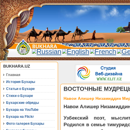
BUKHARA.UZ
Главная
История Бухары
ВОСТОЧНЫЕ МУДРЕЦ
Статьи о Бухаре
Стихи о Бухаре
Навои Алишер Низамиддин Мир (
Бухарские обряды
Навои Алишер Низамиддин М
Бухара на YouTube
Бухара на Flickr
Узбекский поэт, мысли
Фото галерея Бухары
Родился в семье тимуридс